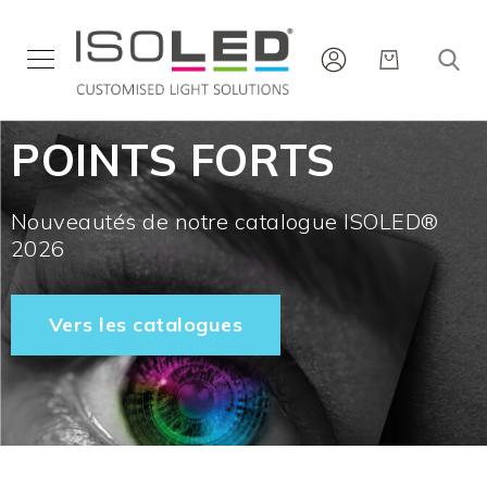
Éclairage
POINTS FORTS
Intérieur
Éclairage
Extérieur
Nouveautés de notre catalogue ISOLED®
Rubans
2026
&
Profilés
Panneaux
Vers les catalogues
infrarouges
Nouveautés
Carrière
Service