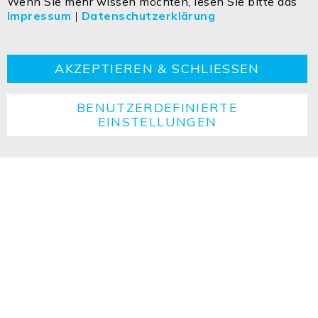
Wenn Sie mehr wissen möchten, lesen Sie bitte das
Impressum
|
Datenschutzerklärung
Kontakt
Impressum
Datenschutzerklärung
AGBs
Cookie
Retouren
Entsorgungshinweise
AKZEPTIEREN & SCHLIESSEN
BENUTZERDEFINIERTE
EINSTELLUNGEN
Copyright ©2026 ISOLED FIAI Handels GmbH All
rights reserved.