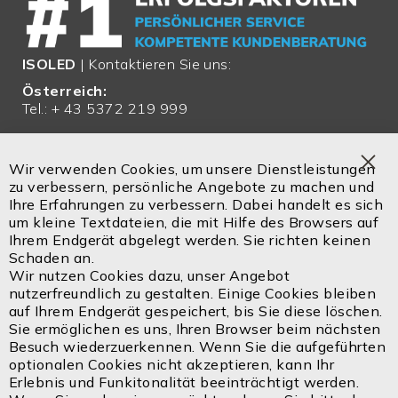
ISOLED
| Kontaktieren Sie uns:
Österreich:
Tel.: + 43 5372 219 999
Email:
office@isoled.at
Wir verwenden Cookies, um unsere Dienstleistungen
Clo
zu verbessern, persönliche Angebote zu machen und
Deutschland:
Coo
Ihre Erfahrungen zu verbessern. Dabei handelt es sich
Bar
Tel.: + 49 810 48 999 200
um kleine Textdateien, die mit Hilfe des Browsers auf
Ihrem Endgerät abgelegt werden. Sie richten keinen
Email:
office@isoled.de
Schaden an.
Wir nutzen Cookies dazu, unser Angebot
Email:
info@isoled.shop
nutzerfreundlich zu gestalten. Einige Cookies bleiben
www.isoled.shop
auf Ihrem Endgerät gespeichert, bis Sie diese löschen.
Sie ermöglichen es uns, Ihren Browser beim nächsten
Besuch wiederzuerkennen. Wenn Sie die aufgeführten
ISOLED FIAI Handels GmbH
optionalen Cookies nicht akzeptieren, kann Ihr
Egerbach 48
Erlebnis und Funkitonalität beeinträchtigt werden.
A-6334 SCHWOICH