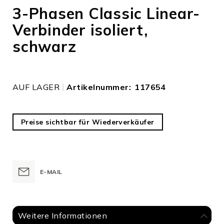
Anfang
3-Phasen Classic Linear-
der
Verbinder isoliert,
Bildergalerie
springen
schwarz
AUF LAGER
Artikelnummer
117654
Preise sichtbar für Wiederverkäufer
E-MAIL
Weitere Informationen