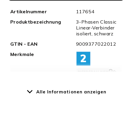
Weitere
Artikelnummer
117654
Informationen
Produktbezeichnung
3-Phasen Classic
Linear-Verbinder
isoliert, schwarz
GTIN - EAN
9009377022012
Merkmale
Besonderheiten
Isolierter
Schienenverbinder
Alle Informationen anzeigen
Schutzart
IP20
Gehäusematerial
Kunststoff
Gehäusefarbe
schwarz