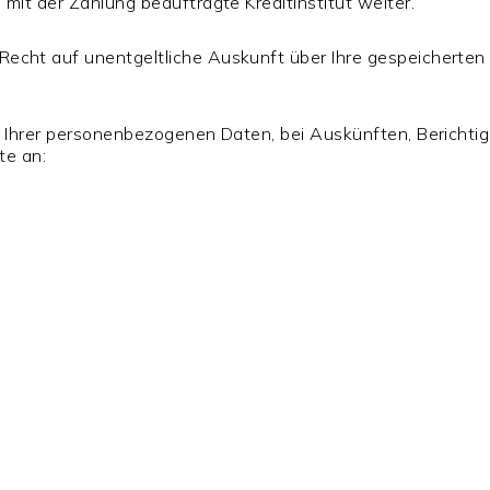
it der Zahlung beauftragte Kreditinstitut weiter.
cht auf unentgeltliche Auskunft über Ihre gespeicherten D
g Ihrer personenbezogenen Daten, bei Auskünften, Bericht
te an: