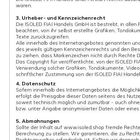
waren.
3. Urheber- und Kennzeichenrecht
Die ISOLED FIAI Handels GmbH ist bestrebt, in alle
beachten, von ihr selbst erstellte Grafiken, Tondo
Texte zurückzugreifen.
Alle innerhalb des Internetangebotes genannten un
des jeweils gültigen Kennzeichenrechts und den Besi
zu ziehen, dass Markenzeichen nicht durch Rechte Dr
Das Copyright für veröffentlichte, von der ISOLED FIA
Verwendung solcher Grafiken, Tondokumente, Videos
schriftlicher Zustimmung von der ISOLED FIAI Hande
4. Datenschutz
Sofern innerhalb des Internetangebotes die Möglichk
erfolgt die Preisgabe dieser Daten seitens des Nutze
soweit technisch möglich und zumutbar - auch ohn
bzw. unter Angabe anonymisierter Daten oder eine
5. Abmahnungen
Sollte der Inhalt auf www.isoled.shop fremde Recht
Berechnung zu stellen. Wir garantieren, die zu Rech
Rechtsanwaltes erforderlich ist. Sollten wir denn