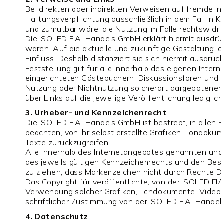
Bei direkten oder indirekten Verweisen auf fremde I
Haftungsverpflichtung ausschließlich in dem Fall in 
und zumutbar wäre, die Nutzung im Falle rechtswidrig
Die ISOLED FIAI Handels GmbH erklärt hiermit ausdrü
waren. Auf die aktuelle und zukünftige Gestaltung, 
Einfluss. Deshalb distanziert sie sich hiermit ausdrü
Feststellung gilt für alle innerhalb des eigenen In
eingerichteten Gästebüchern, Diskussionsforen und Ma
Nutzung oder Nichtnutzung solcherart dargebotener I
über Links auf die jeweilige Veröffentlichung lediglic
3. Urheber- und Kennzeichenrecht
Die ISOLED FIAI Handels GmbH ist bestrebt, in alle
beachten, von ihr selbst erstellte Grafiken, Tondo
Texte zurückzugreifen.
Alle innerhalb des Internetangebotes genannten un
des jeweils gültigen Kennzeichenrechts und den Besi
zu ziehen, dass Markenzeichen nicht durch Rechte Dr
Das Copyright für veröffentlichte, von der ISOLED FIA
Verwendung solcher Grafiken, Tondokumente, Videos
schriftlicher Zustimmung von der ISOLED FIAI Hande
4. Datenschutz