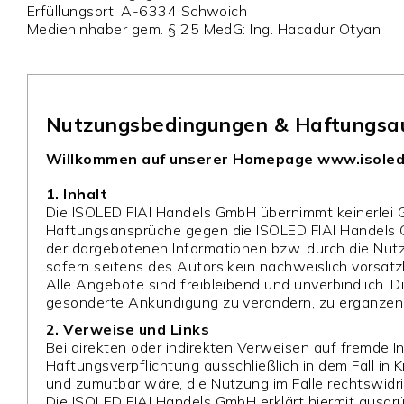
Erfüllungsort: A-6334 Schwoich
Medieninhaber gem. § 25 MedG: Ing. Hacadur Otyan
Nutzungsbedingungen & Haftungsau
Willkommen auf unserer Homepage www.isoled
1. Inhalt
Die ISOLED FIAI Handels GmbH übernimmt keinerlei Gew
Haftungsansprüche gegen die ISOLED FIAI Handels Gm
der dargebotenen Informationen bzw. durch die Nutz
sofern seitens des Autors kein nachweislich vorsätzl
Alle Angebote sind freibleibend und unverbindlich. 
gesonderte Ankündigung zu verändern, zu ergänzen, 
2. Verweise und Links
Bei direkten oder indirekten Verweisen auf fremde I
Haftungsverpflichtung ausschließlich in dem Fall in
und zumutbar wäre, die Nutzung im Falle rechtswidri
Die ISOLED FIAI Handels GmbH erklärt hiermit ausdrü