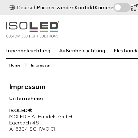
Direkt
UV
S
Deutsch
Partner werden
Kontakt
Karriere
Swi
zum
p
Inhalt
r
a
c
h
e
Innenbeleuchtung
Innenbeleuchtung
Außenbeleuchtung
Flexbände
Außenbeleuchtung
Flexbänder
Home
Impressum
und Profile
Infrarot
Impressum
Neuheiten
Karriere
Unternehmen
Service
ISOLED®
ISOLED FIAI Handels GmbH
Egerbach 48
A-6334 SCHWOICH