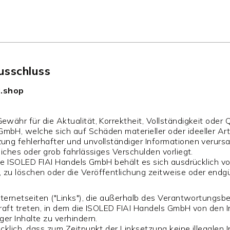
sschluss
.shop
ähr für die Aktualität, Korrektheit, Vollständigkeit oder Q
bH, welche sich auf Schäden materieller oder ideeller Art
ung fehlerhafter und unvollständiger Informationen verurs
iches oder grob fahrlässiges Verschulden vorliegt.
Die ISOLED FIAI Handels GmbH behält es sich ausdrücklich v
zu löschen oder die Veröffentlichung zeitweise oder endgül
nternetseiten ("Links"), die außerhalb des Verantwortungsb
 Kraft treten, in dem die ISOLED FIAI Handels GmbH von den 
ger Inhalte zu verhindern.
cklich, dass zum Zeitpunkt der Linksetzung keine illegalen 