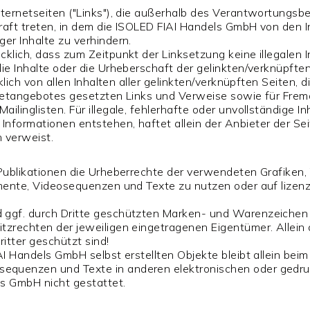
nternetseiten ("Links"), die außerhalb des Verantwortungsb
Kraft treten, in dem die ISOLED FIAI Handels GmbH von den I
er Inhalte zu verhindern.
cklich, dass zum Zeitpunkt der Linksetzung keine illegalen 
die Inhalte oder die Urheberschaft der gelinkten/verknüpfte
cklich von allen Inhalten aller gelinkten/verknüpften Seiten
ternetangebotes gesetzten Links und Verweise sowie für Fr
ilinglisten. Für illegale, fehlerhafte oder unvollständige I
nformationen entstehen, haftet allein der Anbieter der Sei
h verweist.
n Publikationen die Urheberrechte der verwendeten Grafik
kumente, Videosequenzen und Texte zu nutzen oder auf lize
d ggf. durch Dritte geschützten Marken- und Warenzeiche
tzrechten der jeweiligen eingetragenen Eigentümer. Allein
itter geschützt sind!
I Handels GmbH selbst erstellten Objekte bleibt allein beim 
equenzen und Texte in anderen elektronischen oder gedruc
ls GmbH nicht gestattet.