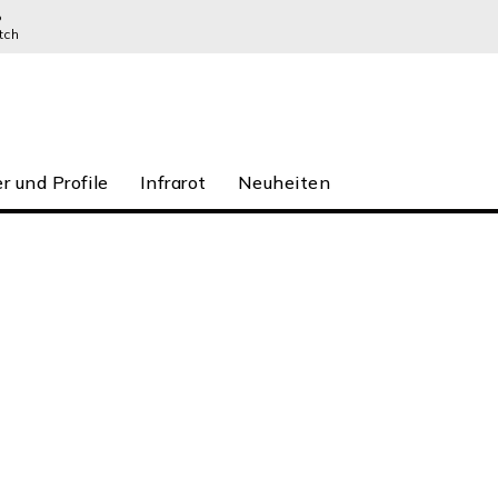
P
tch
r und Profile
Infrarot
Neuheiten