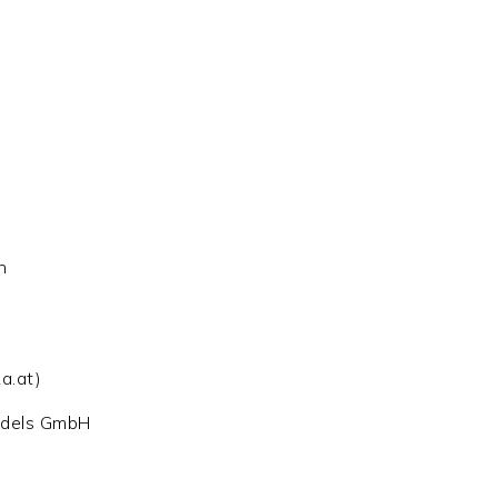
ch
a.at)
andels GmbH