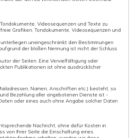
en, Tondokumente, Videosequenzen und Texte zu
nzfreie Grafiken, Tondokumente, Videosequenzen und
n unterliegen uneingeschränkt den Bestimmungen
 aufgrund der bloßen Nennung ist nicht der Schluss
utor der Seiten. Eine Vervielfältigung oder
kten Publikationen ist ohne ausdrücklicher
Mailadressen, Namen, Anschriften etc.) besteht, so
e und Bezahlung aller angebotenen Dienste ist -
 Daten oder eines auch ohne Angabe solcher Daten
entsprechende Nachricht, ohne dafür Kosten in
s von Ihrer Seite die Einschaltung eines
ontaktaufnahme erhalten, werden wir diese