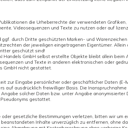
n Publikationen die Urheberrechte der verwendeten Grafik
kumente, Videosequenzen und Texte zu nutzen oder auf lize
d ggf. durch Dritte geschützten Marken- und Warenzeiche
tzrechten der jeweiligen eingetragenen Eigentümer. Allein
itter geschützt sind!
I Handels GmbH selbst erstellte Objekte bleibt allein beim A
equenzen und Texte in anderen elektronischen oder gedruc
ls GmbH nicht gestattet.
eit zur Eingabe persönlicher oder geschäftlicher Daten (E-
rs auf ausdrücklich freiwilliger Basis. Die Inanspruchnahm
e Angabe solcher Daten bzw. unter Angabe anonymisierter
s Pseudonyms gestattet.
e oder gesetzliche Bestimmungen verletzen, bitten wir um 
t beanstandeten Inhalte unverzüglich zu entfernen, ohne das
och eine Abmahnung mit Kostenberechnung ohne vorherige K