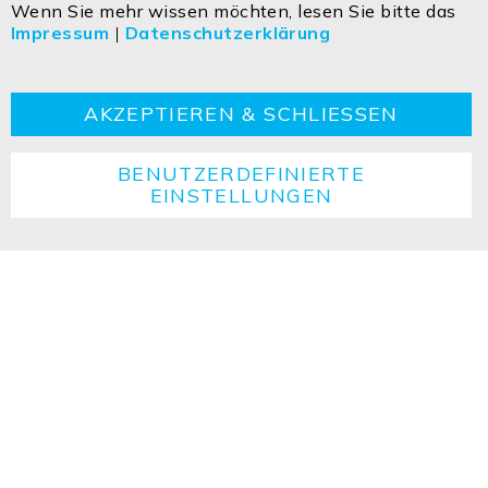
Wenn Sie mehr wissen möchten, lesen Sie bitte das
Impressum
|
Datenschutzerklärung
Kontakt
Impressum
Datenschutzerklärung
AGBs
Cookie
Retouren
Entsorgungshinweise
AKZEPTIEREN & SCHLIESSEN
BENUTZERDEFINIERTE
EINSTELLUNGEN
Copyright ©2026 ISOLED FIAI Handels GmbH All
rights reserved.