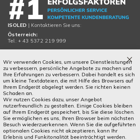
ISOLED
| Kontaktieren Sie uns:
Österreich:
Tel.: + 43 5372 219 999
Email:
office@isoled.at
Wir verwenden Cookies, um unsere Dienstleistungen
Clo
zu verbessern, persönliche Angebote zu machen und
Deutschland:
Coo
Ihre Erfahrungen zu verbessern. Dabei handelt es sich
Bar
Tel.: + 49 810 48 999 200
um kleine Textdateien, die mit Hilfe des Browsers auf
Ihrem Endgerät abgelegt werden. Sie richten keinen
Email:
office@isoled.de
Schaden an.
Wir nutzen Cookies dazu, unser Angebot
Email:
info@isoled.shop
nutzerfreundlich zu gestalten. Einige Cookies bleiben
www.isoled.shop
auf Ihrem Endgerät gespeichert, bis Sie diese löschen.
Sie ermöglichen es uns, Ihren Browser beim nächsten
Besuch wiederzuerkennen. Wenn Sie die aufgeführten
ISOLED FIAI Handels GmbH
optionalen Cookies nicht akzeptieren, kann Ihr
Egerbach 48
Erlebnis und Funkitonalität beeinträchtigt werden.
A-6334 SCHWOICH