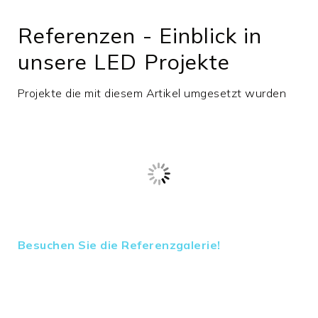
überstreichbar
Referenzen - Einblick in
Effizienz in lm/W
0
unsere LED Projekte
max.
40
Umgebungstemperatur
in °C
Projekte die mit diesem Artikel umgesetzt wurden
zulässige
0°C - 40°C
Umgebungstemp.
min.
0
Umgebungstemperatur
in °C
Schutzart
IP20
Gehäusefarbe
weiß
Besuchen Sie die Referenzgalerie!
Gehäusematerial
Gips
Gewicht in Gramm
3433
Länge in mm
350,0