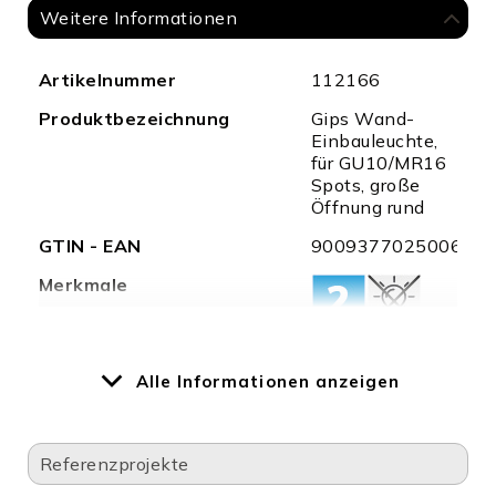
Weitere Informationen
Weitere
Artikelnummer
112166
Informationen
Produktbezeichnung
Gips Wand-
Einbauleuchte,
für GU10/MR16
Spots, große
Öffnung rund
GTIN - EAN
9009377025006
Merkmale
Besonderheiten
Gips-
Alle Informationen anzeigen
Einbauleuchte für
flächenbündigen
Einbau in
Gipskartonwand,
Referenzprojekte
inkl. G10
Fassung,