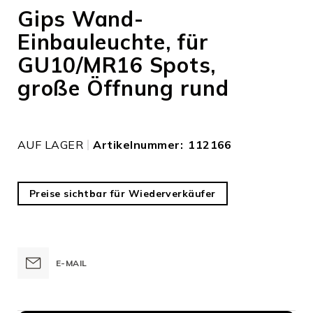
Anfang
Gips Wand-
der
Einbauleuchte, für
Bildergalerie
springen
GU10/MR16 Spots,
große Öffnung rund
AUF LAGER
Artikelnummer
112166
Preise sichtbar für Wiederverkäufer
E-MAIL