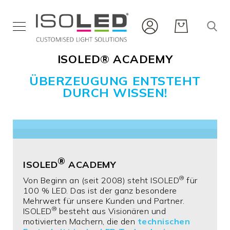
ISOLED® ACADEMY
Innenbeleuchtung
Außenbeleuchtung
ÜBERZEUGUNG ENTSTEHT
Flexbänder
DURCH WISSEN!
und
Profile
Infrarot
Neuheiten
Karriere
®
ISOLED
ACADEMY
Service
®
Von Beginn an (seit 2008) steht ISOLED
für
100 % LED. Das ist der ganz besondere
Mehrwert für unsere Kunden und Partner.
®
ISOLED
besteht aus Visionären und
motivierten Machern, die den
technischen