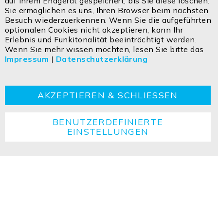
auf Ihrem Endgerät gespeichert, bis Sie diese löschen.
Sie ermöglichen es uns, Ihren Browser beim nächsten
Besuch wiederzuerkennen. Wenn Sie die aufgeführten
ISOLED FIAI Handels GmbH
optionalen Cookies nicht akzeptieren, kann Ihr
Egerbach 48
Erlebnis und Funkitonalität beeinträchtigt werden.
A-6334 SCHWOICH
Wenn Sie mehr wissen möchten, lesen Sie bitte das
Impressum
|
Datenschutzerklärung
Kontakt
Impressum
Datenschutzerklärung
AGBs
Cookie
Retouren
Entsorgungshinweise
AKZEPTIEREN & SCHLIESSEN
BENUTZERDEFINIERTE
EINSTELLUNGEN
Copyright ©2026 ISOLED FIAI Handels GmbH All
rights reserved.