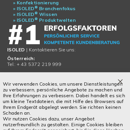
»
Konfektionierung
®
»
ISOLED
Branchenfokus
®
»
ISOLED
Wissen
®
»
ISOLED
Produktwelten
ISOLED
| Kontaktieren Sie uns:
Österreich:
Tel.: + 43 5372 219 999
Email:
office@isoled.at
Wir verwenden Cookies, um unsere Dienstleistungen
Clo
zu verbessern, persönliche Angebote zu machen und
Deutschland:
Coo
Ihre Erfahrungen zu verbessern. Dabei handelt es sich
Bar
Tel.: + 49 810 48 999 200
um kleine Textdateien, die mit Hilfe des Browsers auf
Ihrem Endgerät abgelegt werden. Sie richten keinen
Email:
office@isoled.de
Schaden an.
Wir nutzen Cookies dazu, unser Angebot
Email:
info@isoled.shop
nutzerfreundlich zu gestalten. Einige Cookies bleiben
www.isoled.shop