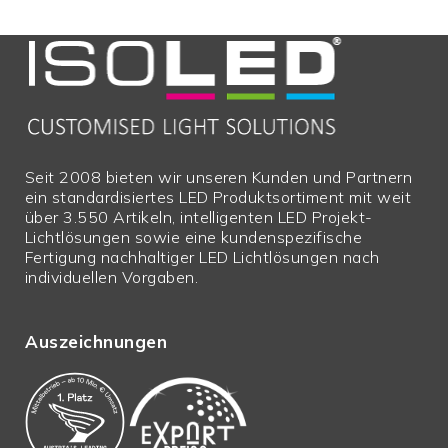
Breite in mm
10,0
Höhe in mm
4,0
Garantie in Jahren
2
Nettopreis
N
Überlängen
N
Seit 2008 bieten wir unseren Kunden und Partnern
Sperrgut
N
ein standardisiertes LED Produktsortiment mit weit
Breite in mm
10,00 mm
über 3.550 Artikeln, intelligenten LED Projekt-
Lichtlösungen sowie eine kundenspezifische
Fertigung nachhaltiger LED Lichtlösungen nach
individuellen Vorgaben.
Auszeichnungen