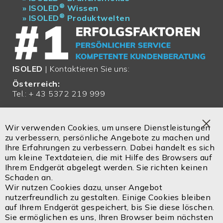
®
»
ISOLED
Wissen
®
»
ISOLED
Produktwelten
ISOLED
| Kontaktieren Sie uns:
Österreich:
Tel.: + 43 5372 219 999
Email:
office@isoled.at
Wir verwenden Cookies, um unsere Dienstleistungen
Clo
zu verbessern, persönliche Angebote zu machen und
Deutschland:
Coo
Ihre Erfahrungen zu verbessern. Dabei handelt es sich
Bar
Tel.: + 49 810 48 999 200
um kleine Textdateien, die mit Hilfe des Browsers auf
Ihrem Endgerät abgelegt werden. Sie richten keinen
Email:
office@isoled.de
Schaden an.
Wir nutzen Cookies dazu, unser Angebot
Email:
info@isoled.shop
nutzerfreundlich zu gestalten. Einige Cookies bleiben
www.isoled.shop
auf Ihrem Endgerät gespeichert, bis Sie diese löschen.
Sie ermöglichen es uns, Ihren Browser beim nächsten