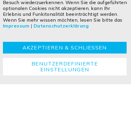
Besuch wiederzuerkennen. Wenn Sie die aufgeführten
ISOLED FIAI Handels GmbH
optionalen Cookies nicht akzeptieren, kann Ihr
Egerbach 48
Erlebnis und Funkitonalität beeinträchtigt werden.
A-6334 SCHWOICH
Wenn Sie mehr wissen möchten, lesen Sie bitte das
Impressum
|
Datenschutzerklärung
Kontakt
Impressum
Datenschutzerklärung
AGBs
Cookie
Retouren
Entsorgungshinweise
AKZEPTIEREN & SCHLIESSEN
BENUTZERDEFINIERTE
EINSTELLUNGEN
Copyright ©2026 ISOLED FIAI Handels GmbH All
rights reserved.