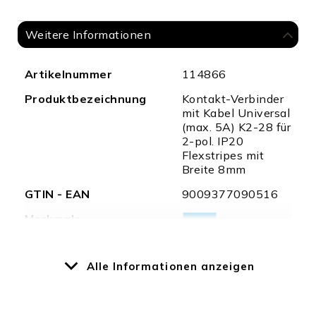
Weitere Informationen
Weitere
Artikelnummer
114866
Informationen
Produktbezeichnung
Kontakt-Verbinder
mit Kabel Universal
(max. 5A) K2-28 für
2-pol. IP20
Flexstripes mit
Breite 8mm
GTIN - EAN
9009377090516
Merkmale
Alle Informationen anzeigen
Besonderheiten
Zuverlässiger
Anschluss durch