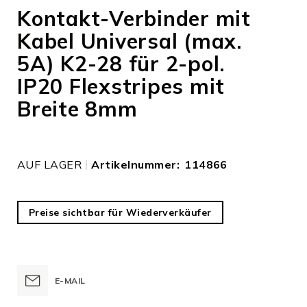
Anfang
Kontakt-Verbinder mit
der
Kabel Universal (max.
Bildergalerie
springen
5A) K2-28 für 2-pol.
IP20 Flexstripes mit
Breite 8mm
AUF LAGER
Artikelnummer
114866
Preise sichtbar für Wiederverkäufer
E-MAIL