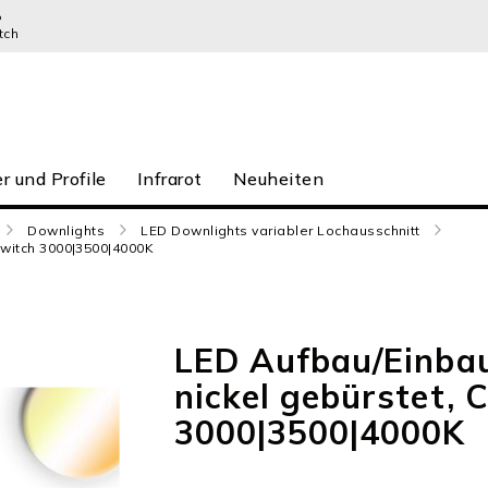
P
tch
r und Profile
Infrarot
Neuheiten
Downlights
LED Downlights variabler Lochausschnitt
Switch 3000|3500|4000K
LED Aufbau/Einbau
nickel gebürstet, 
3000|3500|4000K