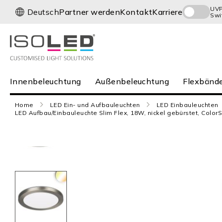
Direkt
UV
S
Deutsch
Partner werden
Kontakt
Karriere
Swi
zum
p
Inhalt
r
a
c
h
e
Innenbeleuchtung
Innenbeleuchtung
Außenbeleuchtung
Flexbände
Außenbeleuchtung
Flexbänder
Home
LED Ein- und Aufbauleuchten
LED Einbauleuchten
und Profile
LED Aufbau/Einbauleuchte Slim Flex, 18W, nickel gebürstet, Color
Infrarot
Neuheiten
Zum
Karriere
Ende
der
Service
Bildergalerie
springen