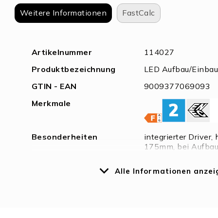
springen
Weitere Informationen
FastCalc
Weitere
Artikelnummer
114027
Informationen
Produktbezeichnung
LED Aufbau/Einbaul
GTIN - EAN
9009377069093
Merkmale
Besonderheiten
integrierter Driver
175mm, bei Aufbaui
montieren. Weiterv
Alle Informationen anzei
Nennspannung
220 - 240 V AC
Bemessungsleistung
18 W
zulässige
-20°C - 40°C
Umgebungstemp.