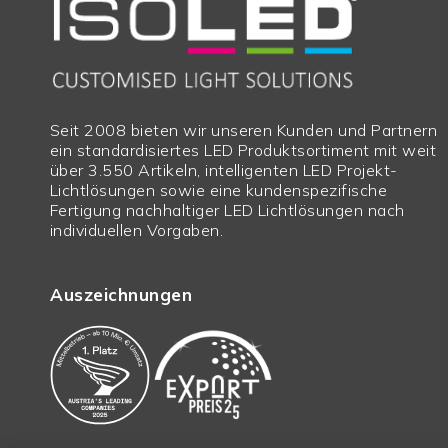
Schutzart
IP44
Außenbereich
Nein
Gehäusematerial
Aluminium
Gehäusefarbe
silber/grau
Seit 2008 bieten wir unseren Kunden und Partnern
ein standardisiertes LED Produktsortiment mit weit
Gewicht in Gramm
508
über 3.550 Artikeln, intelligenten LED Projekt-
Lichtlösungen sowie eine kundenspezifische
Höhe in mm
15,0
Fertigung nachhaltiger LED Lichtlösungen nach
Durchmesser in mm
220,00 mm
individuellen Vorgaben.
Lochausschnitt
55 mm - 175 mm
Auszeichnungen
Lochausschnitt Typ
Min-Max
Einbautiefe in mm
12
ext. Trafo Länge
0.00
ext. Trafo Breite
0.00
ext. Trafo Höhe
0.00