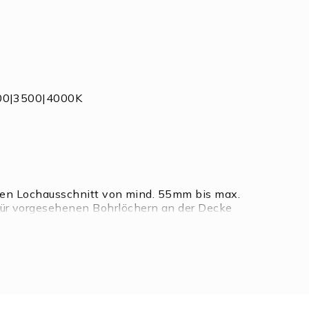
3000|3500|4000K
ablen Lochausschnitt von mind. 55mm bis max.
für vorgesehenen Bohrlöchern an der Decke