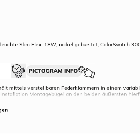
euchte Slim Flex, 18W, nickel gebürstet, ColorSwitch 
, hält mittels verstellbaren Federklammern in einem vari
nstallation Montagebügel an den beiden äußersten hier
erkabelung nicht möglich, von Leuchte zu Leuchte.
gen