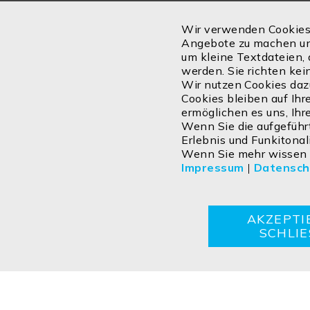
Nutzlebensdauer
38000
Wir verwenden Cookies,
L70|B10 in Stunden
Angebote zu machen und
Abonnieren
Nutzlebensdauer
57000
um kleine Textdateien, 
L70|B50 in Stunden
werden. Sie richten ke
Wir nutzen Cookies dazu
Nutzlebensdauer
50000
Cookies bleiben auf Ihr
L80|B50 in Stunden
ermöglichen es uns, Ih
Wenn Sie die aufgeführt
Garantie in Jahren
2
Erlebnis und Funkitonal
Wenn Sie mehr wissen m
Nettopreis
N
Impressum
|
Datensch
Überlängen
N
Sperrgut
N
Kontakt
Impressum
Datenschutzerklärung
AGBs
AKZEPTI
SCHLI
Copyright ©2026 ISOLED FIAI Handels GmbH All rights reser