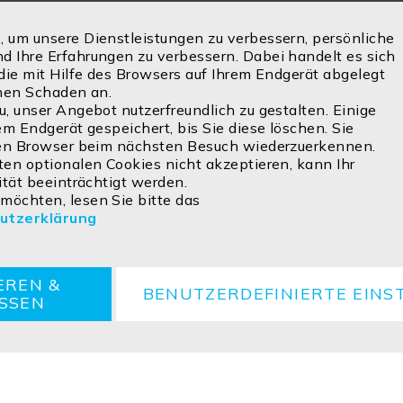
 um unsere Dienstleistungen zu verbessern, persönliche
 Ihre Erfahrungen zu verbessern. Dabei handelt es sich
die mit Hilfe des Browsers auf Ihrem Endgerät abgelegt
inen Schaden an.
, unser Angebot nutzerfreundlich zu gestalten. Einige
em Endgerät gespeichert, bis Sie diese löschen. Sie
ren Browser beim nächsten Besuch wiederzuerkennen.
en optionalen Cookies nicht akzeptieren, kann Ihr
ität beeinträchtigt werden.
öchten, lesen Sie bitte das
utzerklärung
Cookie
Retouren
Entsorgungshinweise
EREN &
BENUTZERDEFINIERTE EINS
ESSEN
ved.