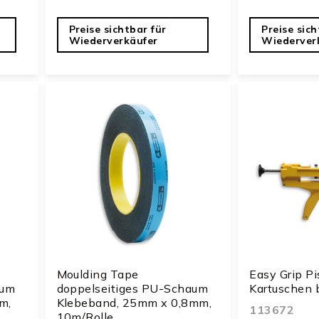
Preise sichtbar für
Preise sich
Wiederverkäufer
Wiederver
Moulding Tape
Easy Grip Pi
aum
doppelseitiges PU-Schaum
Kartuschen 
m,
Klebeband, 25mm x 0,8mm,
113672
10m/Rolle