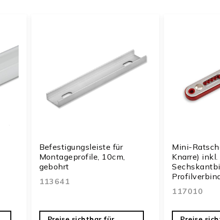
Befestigungsleiste für
Mini-Ratsch
Montageprofile, 10cm,
Knarre) inkl
gebohrt
Sechskantbit
Profilverbin
113641
117010
Preise sichtbar für
Preise sich