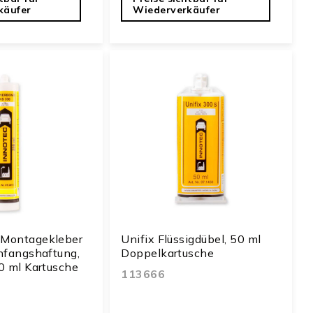
käufer
Wiederverkäufer
Montagekleber
Unifix Flüssigdübel, 50 ml
nfangshaftung,
Doppelkartusche
0 ml Kartusche
113666