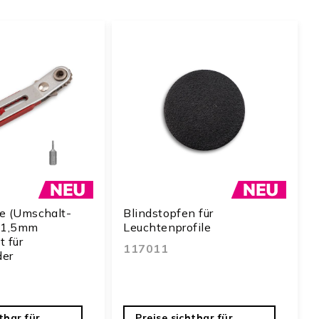
e (Umschalt-
Blindstopfen für
. 1,5mm
Leuchtenprofile
 für
117011
der
tbar für
Preise sichtbar für