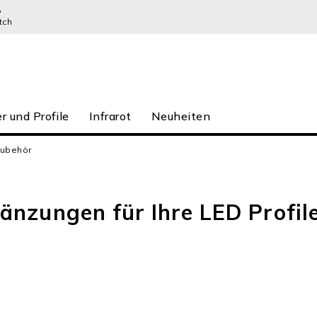
P
tch
r und Profile
Infrarot
Neuheiten
zubehör
gänzungen für Ihre LED Profil