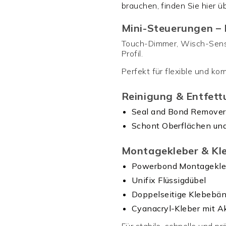
brauchen, finden Sie hier ü
Mini-Steuerungen – 
Touch-Dimmer, Wisch-Senso
Profil.
Perfekt für flexible und ko
Reinigung & Entfett
Seal and Bond Remover e
Schont Oberflächen und
Montagekleber & Kle
Powerbond Montagekle
Unifix Flüssigdübel
Doppelseitige Klebebä
Cyanacryl-Kleber mit Ak
Für stabile, schnelle und 