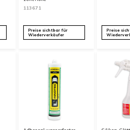
113671
Preise sichtbar für
Preise sich
Wiederverkäufer
Wiederver
Adheseal wasserfester
Silikon-Glät