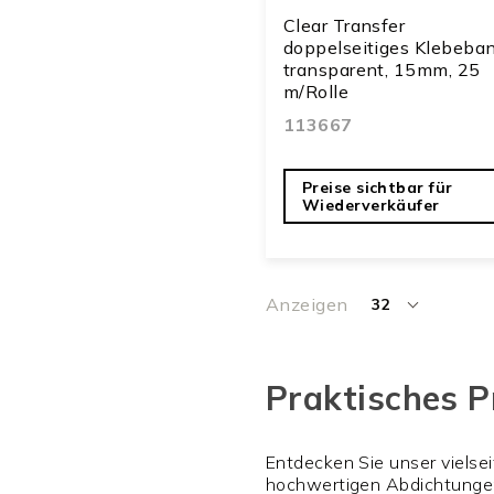
Clear Transfer
doppelseitiges Klebeban
transparent, 15mm, 25
m/Rolle
113667
Preise sichtbar für
Wiederverkäufer
Anzeigen
32
pro
Seite
Praktisches P
Entdecken Sie unser vielsei
hochwertigen Abdichtungen 