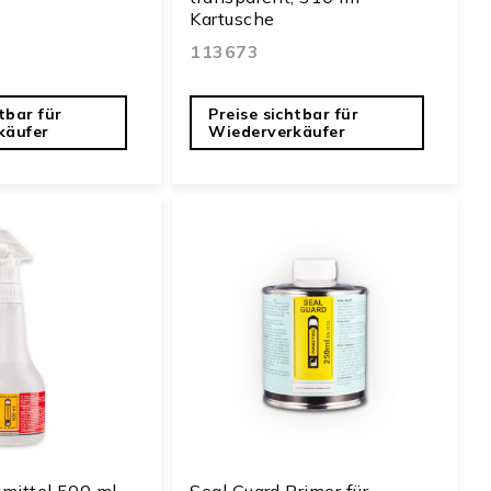
Kartusche
113673
tbar für
Preise sichtbar für
käufer
Wiederverkäufer
tmittel 500 ml
Seal Guard Primer für