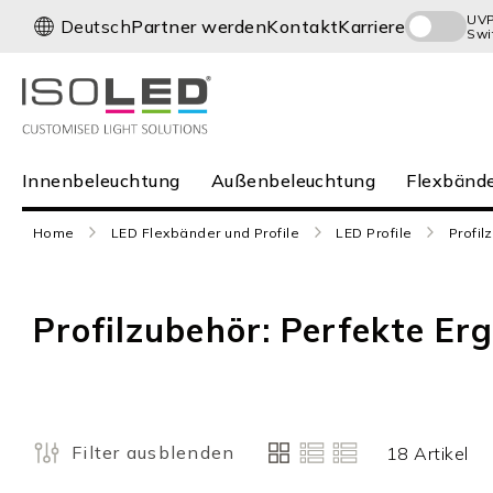
Direkt
UV
S
Deutsch
Partner werden
Kontakt
Karriere
Swi
zum
p
Inhalt
r
a
c
h
e
Innenbeleuchtung
Innenbeleuchtung
Außenbeleuchtung
Flexbände
Außenbeleuchtung
Flexbänder
Home
LED Flexbänder und Profile
LED Profile
Profil
und Profile
Infrarot
Neuheiten
Profilzubehör: Perfekte Er
Karriere
Service
Filter ausblenden
18
Artikel
Ansicht
als