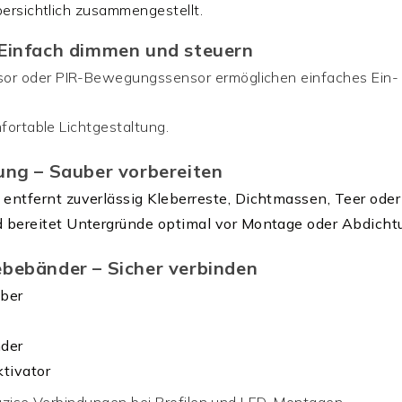
bersichtlich zusammengestellt.
Einfach dimmen und steuern
r oder PIR-Bewegungssensor ermöglichen einfaches Ein- 
mfortable Lichtgestaltung.
ung – Sauber vorbereiten
ntfernt zuverlässig Kleberreste, Dichtmassen, Teer oder
 bereitet Untergründe optimal vor Montage oder Abdicht
bebänder – Sicher verbinden
ber
nder
tivator
präzise Verbindungen bei Profilen und LED-Montagen.