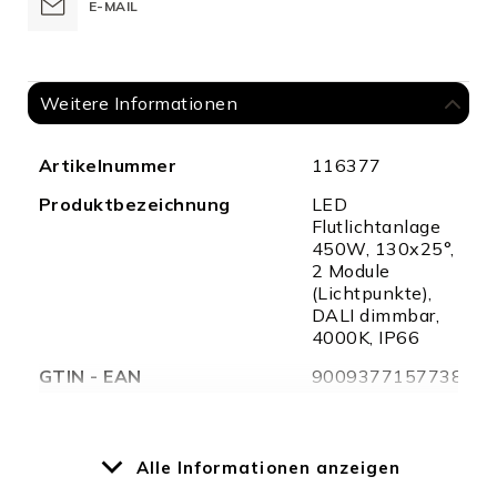
E-MAIL
Weitere Informationen
Weitere
Artikelnummer
116377
Informationen
Produktbezeichnung
LED
Flutlichtanlage
450W, 130x25°,
2 Module
(Lichtpunkte),
DALI dimmbar,
4000K, IP66
GTIN - EAN
9009377157738
Merkmale
Nennspannung
220 - 240 V AC
Alle Informationen anzeigen
Dimmbar
Ja