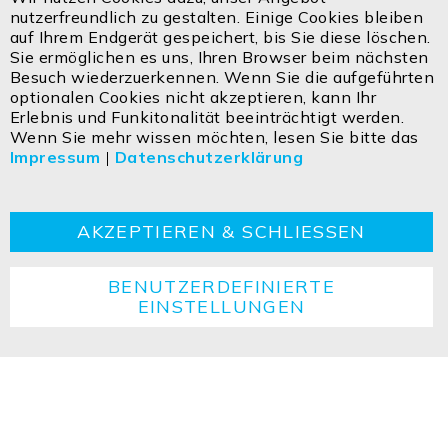
Email:
info@isoled.shop
nutzerfreundlich zu gestalten. Einige Cookies bleiben
www.isoled.shop
auf Ihrem Endgerät gespeichert, bis Sie diese löschen.
Sie ermöglichen es uns, Ihren Browser beim nächsten
Besuch wiederzuerkennen. Wenn Sie die aufgeführten
ISOLED FIAI Handels GmbH
optionalen Cookies nicht akzeptieren, kann Ihr
Egerbach 48
Erlebnis und Funkitonalität beeinträchtigt werden.
A-6334 SCHWOICH
Wenn Sie mehr wissen möchten, lesen Sie bitte das
Impressum
|
Datenschutzerklärung
Kontakt
Impressum
Datenschutzerklärung
AGBs
Cookie
Retouren
Entsorgungshinweise
AKZEPTIEREN & SCHLIESSEN
BENUTZERDEFINIERTE
EINSTELLUNGEN
Copyright ©2026 ISOLED FIAI Handels GmbH All
rights reserved.