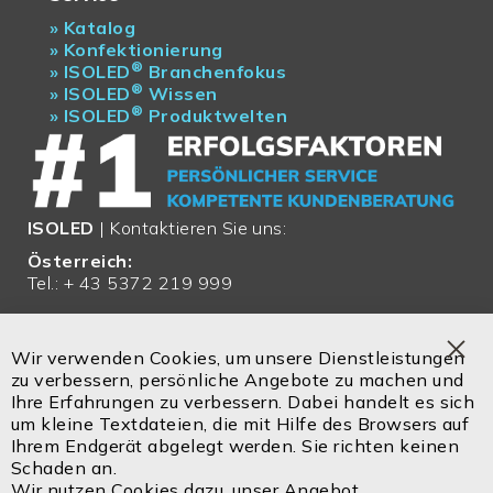
»
Katalog
»
Konfektionierung
®
»
ISOLED
Branchenfokus
®
»
ISOLED
Wissen
®
»
ISOLED
Produktwelten
ISOLED
| Kontaktieren Sie uns:
Österreich:
Tel.: + 43 5372 219 999
Email:
office@isoled.at
Wir verwenden Cookies, um unsere Dienstleistungen
Clo
zu verbessern, persönliche Angebote zu machen und
Deutschland:
Coo
Ihre Erfahrungen zu verbessern. Dabei handelt es sich
Bar
Tel.: + 49 810 48 999 200
um kleine Textdateien, die mit Hilfe des Browsers auf
Ihrem Endgerät abgelegt werden. Sie richten keinen
Email:
office@isoled.de
Schaden an.
Wir nutzen Cookies dazu, unser Angebot