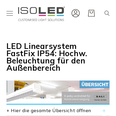
Innenbeleuchtung
Außenbeleuchtung
LED Linearsystem
Flexbänder
und
FastFix IP54: Hochw.
Profile
Beleuchtung für den
Infrarot
Außenbereich
Neuheiten
Karriere
Service
+ Hier die gesamte Übersicht öffnen