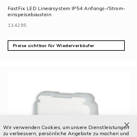
FastFix LED Linearsystem IP54 Anfangs-/Strom-
einspeisebaustein
114295
Preise sichtbar für Wiederverkäufer
Wir verwenden Cookies, um unsere Dienstleistungen
Clo
zu verbessern, persönliche Angebote zu machen und