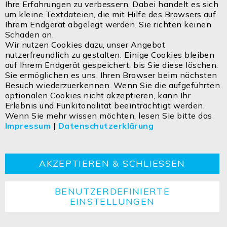
Coo
Ihre Erfahrungen zu verbessern. Dabei handelt es sich
Bar
um kleine Textdateien, die mit Hilfe des Browsers auf
Ihrem Endgerät abgelegt werden. Sie richten keinen
Schaden an.
Wir nutzen Cookies dazu, unser Angebot
nutzerfreundlich zu gestalten. Einige Cookies bleiben
auf Ihrem Endgerät gespeichert, bis Sie diese löschen.
Sie ermöglichen es uns, Ihren Browser beim nächsten
Besuch wiederzuerkennen. Wenn Sie die aufgeführten
optionalen Cookies nicht akzeptieren, kann Ihr
Erlebnis und Funkitonalität beeinträchtigt werden.
FastFix LED Linearsystem IP54 Endkappe, weiß
Wenn Sie mehr wissen möchten, lesen Sie bitte das
Impressum
|
Datenschutzerklärung
114294
AKZEPTIEREN & SCHLIESSEN
Preise sichtbar für Wiederverkäufer
BENUTZERDEFINIERTE
EINSTELLUNGEN