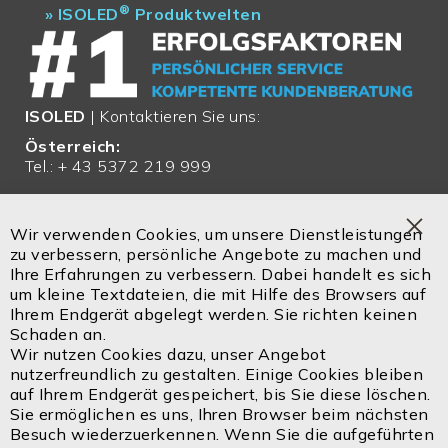
®
»
ISOLED
Produktwelten
ISOLED
| Kontaktieren Sie uns:
Österreich:
Tel.: + 43 5372 219 999
Email:
office@isoled.at
Wir verwenden Cookies, um unsere Dienstleistungen
Clo
zu verbessern, persönliche Angebote zu machen und
Deutschland:
Coo
Ihre Erfahrungen zu verbessern. Dabei handelt es sich
Bar
Tel.: + 49 810 48 999 200
um kleine Textdateien, die mit Hilfe des Browsers auf
Ihrem Endgerät abgelegt werden. Sie richten keinen
Email:
office@isoled.de
Schaden an.
Wir nutzen Cookies dazu, unser Angebot
Email:
info@isoled.shop
nutzerfreundlich zu gestalten. Einige Cookies bleiben
www.isoled.shop
auf Ihrem Endgerät gespeichert, bis Sie diese löschen.
Sie ermöglichen es uns, Ihren Browser beim nächsten
Besuch wiederzuerkennen. Wenn Sie die aufgeführten
ISOLED FIAI Handels GmbH