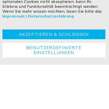
optionalen Cookies nicht akzeptieren, kann Ihr
Egerbach 48
Erlebnis und Funkitonalität beeinträchtigt werden.
A-6334 SCHWOICH
Wenn Sie mehr wissen möchten, lesen Sie bitte das
Impressum
|
Datenschutzerklärung
Kontakt
Impressum
Datenschutzerklärung
AGBs
Cookie
Retouren
Entsorgungshinweise
AKZEPTIEREN & SCHLIESSEN
BENUTZERDEFINIERTE
EINSTELLUNGEN
Copyright ©2026 ISOLED FIAI Handels GmbH All
rights reserved.