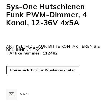
Anfang
Sys-One Hutschienen
der
Funk PWM-Dimmer, 4
Bildergalerie
springen
Kanal, 12-36V 4x5A
ARTIKEL IM ZULAUF, BITTE KONTAKTIEREN SIE
DEN INNENDIENST
Artikelnummer
112482
Preise sichtbar für Wiederverkäufer
E-MAIL