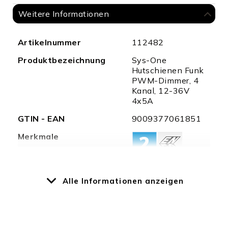
Weitere Informationen
Weitere
Artikelnummer
112482
Informationen
Produktbezeichnung
Sys-One
Hutschienen Funk
PWM-Dimmer, 4
Kanal, 12-36V
4x5A
GTIN - EAN
9009377061851
Merkmale
Besonderheiten
Frequenz
Alle Informationen anzeigen
434MHz/868MHz,
1 Zone Single-
Color / RGB+W /
weißdynamischer
Sequenzer, kann