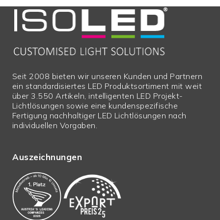
Gehäusematerial
Kunststoff
Gewicht in Gramm
100
Länge in mm
98,0
Breite in mm
53,0
Höhe in mm
65,0
Seit 2008 bieten wir unseren Kunden und Partnern
ein standardisiertes LED Produktsortiment mit weit
Garantie in Jahren
2
über 3.550 Artikeln, intelligenten LED Projekt-
Nettopreis
N
Lichtlösungen sowie eine kundenspezifische
Fertigung nachhaltiger LED Lichtlösungen nach
Sperrgut
N
individuellen Vorgaben.
Überlängen
N
Breite in mm
53,00 mm
Auszeichnungen