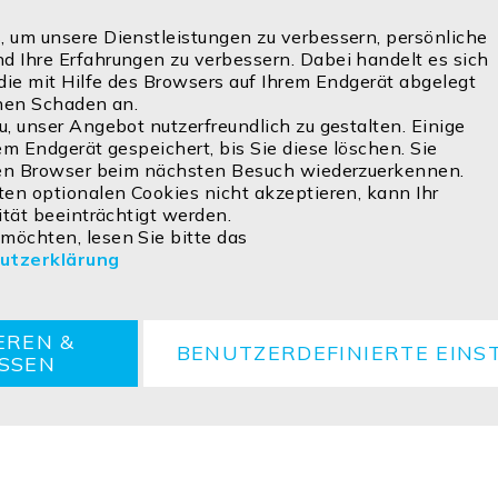
 um unsere Dienstleistungen zu verbessern, persönliche
 Ihre Erfahrungen zu verbessern. Dabei handelt es sich
die mit Hilfe des Browsers auf Ihrem Endgerät abgelegt
inen Schaden an.
, unser Angebot nutzerfreundlich zu gestalten. Einige
em Endgerät gespeichert, bis Sie diese löschen. Sie
ren Browser beim nächsten Besuch wiederzuerkennen.
en optionalen Cookies nicht akzeptieren, kann Ihr
ität beeinträchtigt werden.
öchten, lesen Sie bitte das
utzerklärung
Cookie
Retouren
Entsorgungshinweise
EREN &
BENUTZERDEFINIERTE EINS
ESSEN
ved.