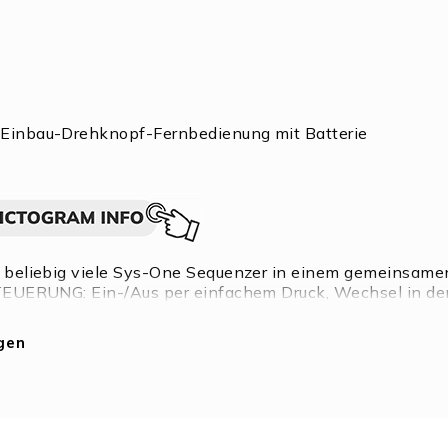
Einbau-Drehknopf-Fernbedienung mit Batterie
 beliebig viele Sys-One Sequenzer in einem gemeinsam
TEUERUNG: Ein-/Aus per einfachem Druck, Wechsel in de
t Knopfzelle (enthalten)
gen
tufenlose Auswahl RGB (Doppelklick)