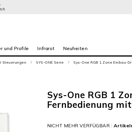
P
tch
r und Profile
Infrarot
Neuheiten
D Steuerungen
SYS-ONE Serie
Sys-One RGB 1 Zone Einbau-Dr
Sys-One RGB 1 Zo
Fernbedienung mit
NICHT MEHR VERFÜGBAR
Artike