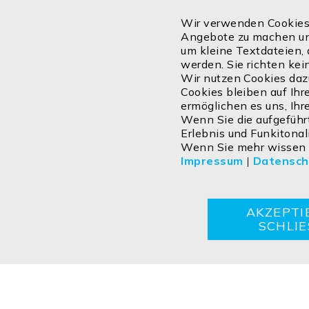
Wir verwenden Cookies,
Angebote zu machen und
Abonnieren
um kleine Textdateien, 
werden. Sie richten ke
Wir nutzen Cookies dazu
Cookies bleiben auf Ihr
ermöglichen es uns, Ih
Wenn Sie die aufgeführt
Erlebnis und Funkitonal
Wenn Sie mehr wissen m
Impressum
|
Datensch
Kontakt
Impressum
Datenschutzerklärung
AGBs
AKZEPTI
SCHLI
Copyright ©2026 ISOLED FIAI Handels GmbH All rights reser