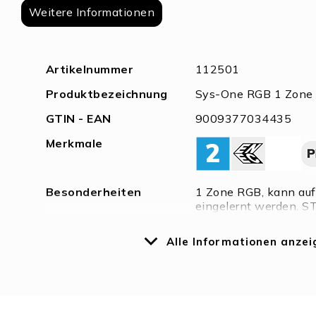
springen
Weitere Informationen
Weitere
Artikelnummer
112501
Informationen
Produktbezeichnung
Sys-One RGB 1 Zone 
GTIN - EAN
9009377034435
Merkmale
Besonderheiten
1 Zone RGB, kann auf
eingelernt werden. S
Drehknopf. Betrieb mi
Alle Informationen anzei
Dimmspezifikationen
stufenlos dimmbar, s
Nennspannung
3 V DC
Schutzart
IP20