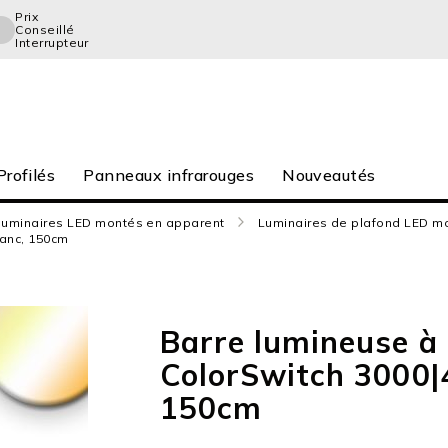
Prix
Conseillé
Interrupteur
rofilés
Panneaux infrarouges
Nouveautés
luminaires LED montés en apparent
Luminaires de plafond LED m
lanc, 150cm
​​Barre lumineuse 
ColorSwitch 3000|
150cm