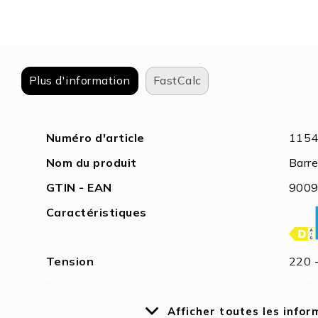
the
images
gallery
Plus d'information
FastCalc
Plus
Numéro d'article
115
d'information
Nom du produit
​​Ba
GTIN - EAN
900
Caractéristiques
Tension
220 
Puissance nominale
40,5
Puissance active
40 
Afficher toutes les info