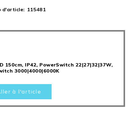
d'article
115481
D 150cm, IP42, PowerSwitch 22|27|32|37W,
witch 3000|4000|6000K
ller à l'article