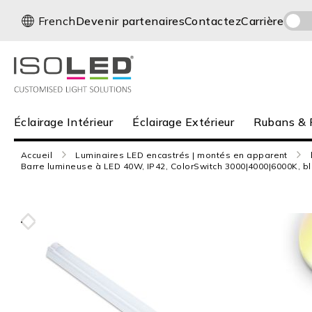
Allez
L
French
Devenir partenaires
Contactez
Carrière
au
a
contenu
n
g
u
e
Éclairage
Éclairage Intérieur
Éclairage Extérieur
Rubans & P
Intérieur
Éclairage
Accueil
Luminaires LED encastrés | montés en apparent
Extérieur
​​Barre lumineuse à LED 40W, IP42, ColorSwitch 3000|4000|6000K, b
Rubans
&
Profilés
Skip
Panneaux
to
infrarouges
the
end
Nouveautés
of
Carrière
the
images
Service