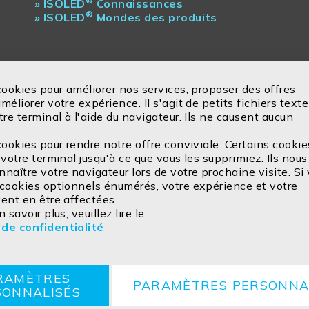
®
»
ISOLED
Connaissances
®
»
ISOLED
Mondes des produits
cookies pour améliorer nos services, proposer des offres
éliorer votre expérience. Il s'agit de petits fichiers texte
tre terminal à l'aide du navigateur. Ils ne causent aucun
cookies pour rendre notre offre conviviale. Certains cookie
votre terminal jusqu'à ce que vous les supprimiez. Ils nous
naître votre navigateur lors de votre prochaine visite. Si
 cookies optionnels énumérés, votre expérience et votre
ent en être affectées.
 savoir plus, veuillez lire le
 de confidentialité
ntialité
CGV
Cookie
Retours
Consignes d'élimination
RAMÈTRES
PARAMÈTRES PERSONNA
SONNALISÉS