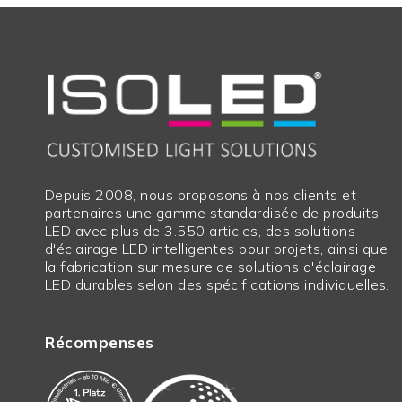
Poids en grammes
141
Longueur en mm
1500
Largeur en mm
64,0
Hauteur en mm
62,0
Durée d'utilité L70|B10
540
Durée de vie utile L70|B50
810
Depuis 2008, nous proposons à nos clients et
partenaires une gamme standardisée de produits
Durée de vie utile L80|B50 en heures
710
LED avec plus de 3.550 articles, des solutions
Garantie en années
2
d'éclairage LED intelligentes pour projets, ainsi que
la fabrication sur mesure de solutions d'éclairage
Prix net
N
LED durables selon des spécifications individuelles.
Les longueurs excédentaires
N
Récompenses
Marchandises encombrantes
Y
Largeur en mm
64,0