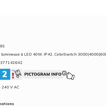
481
rre lumineuse à LED 40W, IP42, ColorSwitch 3000|4000|6
9377142642
- 240 V AC
 W
W
rmations