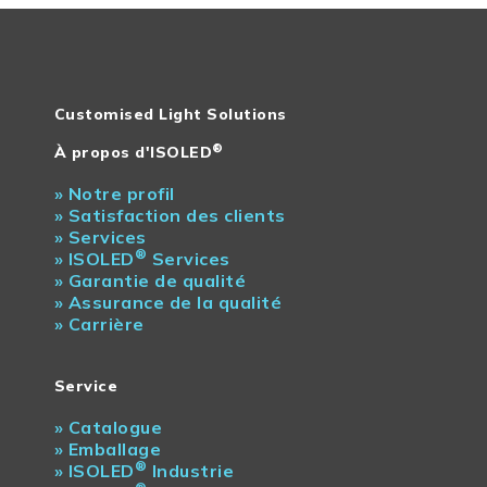
0
,0
Customised Light Solutions
®
À propos d'ISOLED
00
»
Notre profil
»
Satisfaction des clients
00
»
Services
®
»
ISOLED
Services
00
»
Garantie de qualité
»
Assurance de la qualité
»
Carrière
Service
»
Catalogue
»
Emballage
0 mm
®
»
ISOLED
Industrie