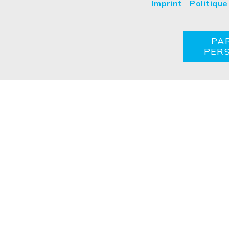
Imprint
|
Politique
Contactez
Mentions légales
Politique de confide
PA
PER
Copyright ©2026 ISOLED FIAI Handels GmbH All rights reser