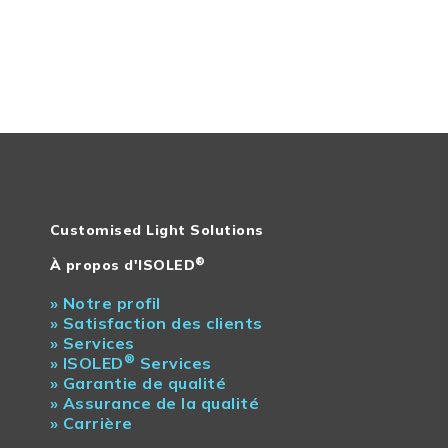
Customised Light Solutions
®
À propos d'ISOLED
»
Notre profil
»
Satisfaction des clients
»
Services
®
»
ISOLED
Services
»
Garantie de qualité
»
Assurance de la qualité
»
Carrière