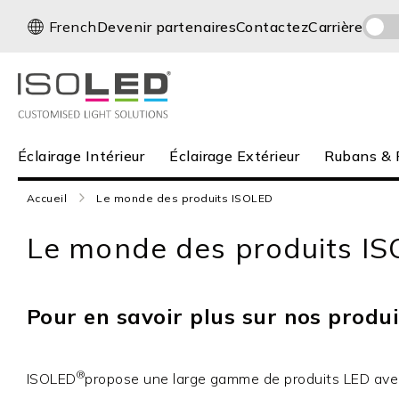
Allez
L
French
Devenir partenaires
Contactez
Carrière
au
a
contenu
n
g
u
e
Éclairage
Éclairage Intérieur
Éclairage Extérieur
Rubans & P
Intérieur
Éclairage
Accueil
Le monde des produits ISOLED
Extérieur
Rubans
Le monde des produits I
&
Profilés
Panneaux
infrarouges
Pour en savoir plus sur nos produits
Nouveautés
Carrière
®
ISOLED
propose une large gamme de produits LED avec 
Service