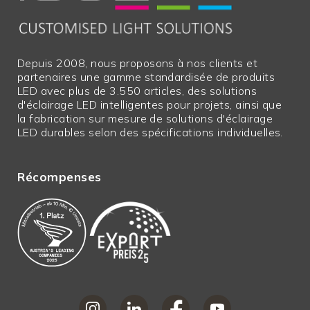
logement
Poids en
76
grammes
Depuis 2008, nous proposons à nos clients et
Hauteur en mm
26,5
partenaires une gamme standardisée de produits
LED avec plus de 3.550 articles, des solutions
Diamètre en mm
86,00 mm
d'éclairage LED intelligentes pour projets, ainsi que
la fabrication sur mesure de solutions d'éclairage
ext.
0.00
LED durables selon des spécifications individuelles.
Transformateur
Longueur
ext.
0.00
Récompenses
Transformateur
Largeur
ext.
0.00
Transformateur
Hauteur
Garantie en
2
années