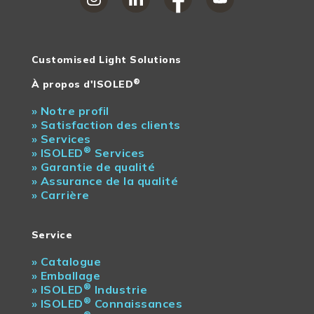
Prix net
N
Les longueurs
N
excédentaires
Customised Light Solutions
Marchandises
N
encombrantes
®
À propos d'ISOLED
»
Notre profil
»
Satisfaction des clients
»
Services
®
»
ISOLED
Services
»
Garantie de qualité
»
Assurance de la qualité
»
Carrière
Service
»
Catalogue
»
Emballage
®
»
ISOLED
Industrie
®
»
ISOLED
Connaissances