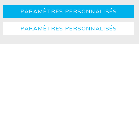
PARAMÈTRES PERSONNALISÉS
PARAMÈTRES PERSONNALISÉS
Copyright ©2026 ISOLED FIAI Handels GmbH All
rights reserved.