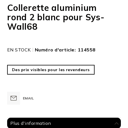
to
Collerette aluminium
the
rond 2 blanc pour Sys-
beginning
of
Wall68
the
images
gallery
EN STOCK
Numéro d'article
114558
Des prix visibles pour les revendeurs
EMAIL
Plus d'information