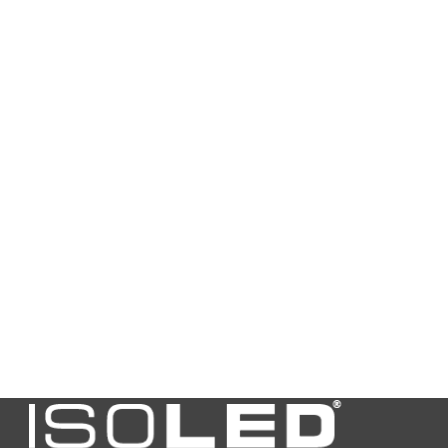
autorisée
Température
-20
ambiante min.
en °C
Température
45
ambiante max.
en °C
Efficacité dans
0
lm/W
Angle du
120°
faisceau
Type d'angle de
fixe
rayonnement
Extérieur
Non
Matériau du
Aluminium
boîtier
Couleur du
blanc