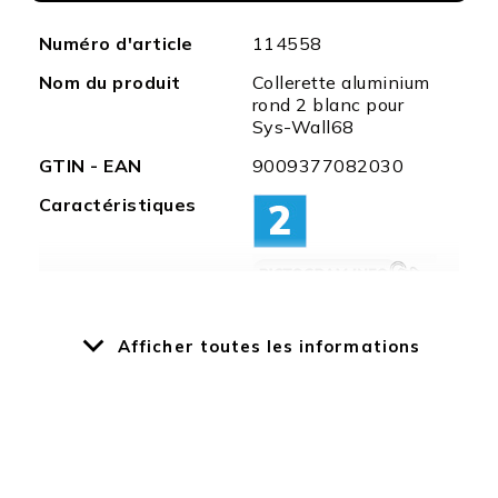
Plus
Numéro d'article
114558
d'information
Nom du produit
Collerette aluminium
rond 2 blanc pour
Sys-Wall68
GTIN - EAN
9009377082030
Caractéristiques
Particularités
Pour ce cover,
Afficher toutes les informations
l'article LED applique
encastrée Sys-
Wall68 est
nécessaire
Température
-20°C - 45°C
ambiante