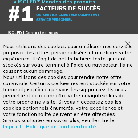
®
»
ISOLED
Mondes des produits
ISOLED
| Contactez-nous :
Service en français!
Nous utilisons des cookies pour améliorer nos services,
Tel.: + 33 5 47 52 88 28
Clo
proposer des offres personnalisées et améliorer votre
Coo
expérience. Il s'agit de petits fichiers texte qui sont
Bar
stockés sur votre terminal à l'aide du navigateur. Ils ne
Email:
office@isoled.fr
causent aucun dommage.
www.isoled.shop
Nous utilisons des cookies pour rendre notre offre
conviviale. Certains cookies restent stockés sur votre
ISOLED FIAI Handels GmbH
terminal jusqu'à ce que vous les supprimiez. Ils nous
Egerbach 48
permettent de reconnaître votre navigateur lors de
A-6334 SCHWOICH
votre prochaine visite. Si vous n'acceptez pas les
cookies optionnels énumérés, votre expérience et
votre fonctionnalité peuvent en être affectées.
Contactez
Mentions légales
Si vous souhaitez en savoir plus, veuillez lire le
Imprint
|
Politique de confidentialité
Politique de confidentialité
CGV
Cookie
Retours
Consignes d'élimination