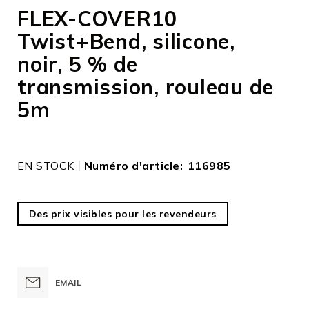
to
FLEX-COVER10
the
Twist+Bend, silicone,
beginning
of
noir, 5 % de
the
images
transmission, rouleau de
gallery
5m
EN STOCK
Numéro d'article
116985
Des prix visibles pour les revendeurs
EMAIL