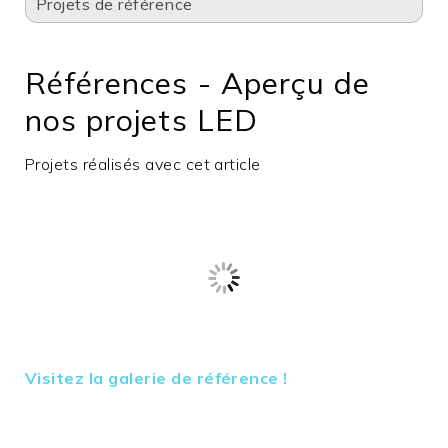
Largeur en mm
15,0
Projets de référence
Hauteur en mm
10,0
Garantie en
3
Références - Aperçu de
années
nos projets LED
Prix net
N
Les longueurs
N
Projets réalisés avec cet article
excédentaires
Marchandises
N
encombrantes
Visitez la galerie de référence !