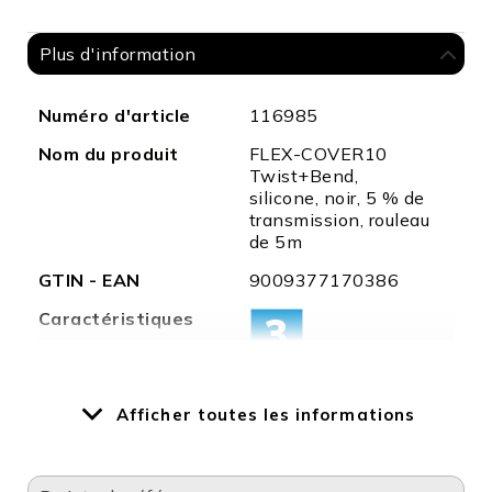
Plus d'information
Plus
Numéro d'article
116985
d'information
Nom du produit
FLEX-COVER10
Twist+Bend,
silicone, noir, 5 % de
transmission, rouleau
de 5m
GTIN - EAN
9009377170386
Caractéristiques
Poids en
150
Afficher toutes les informations
grammes
Longueur en mm
5000,0