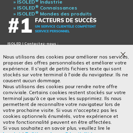
®
»
ISOLED
Industrie
®
»
ISOLED
Connaissances
®
»
ISOLED
Mondes des produits
ISOLED
| Contactez-nous :
Service en français!
Nous utilisons des cookies pour améliorer nos services,
Tel.: + 33 5 47 52 88 28
Clo
proposer des offres personnalisées et améliorer votre
Coo
expérience. Il s'agit de petits fichiers texte qui sont
Bar
stockés sur votre terminal à l'aide du navigateur. Ils ne
Email:
office@isoled.fr
causent aucun dommage.
www.isoled.shop
Nous utilisons des cookies pour rendre notre offre
conviviale. Certains cookies restent stockés sur votre
ISOLED FIAI Handels GmbH
terminal jusqu'à ce que vous les supprimiez. Ils nous
Egerbach 48
permettent de reconnaître votre navigateur lors de
A-6334 SCHWOICH
votre prochaine visite. Si vous n'acceptez pas les
cookies optionnels énumérés, votre expérience et
votre fonctionnalité peuvent en être affectées.
Contactez
Mentions légales
Si vous souhaitez en savoir plus, veuillez lire le