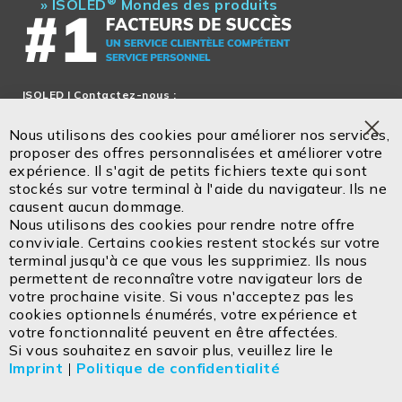
®
»
ISOLED
Mondes des produits
ISOLED
| Contactez-nous :
Service en français!
Nous utilisons des cookies pour améliorer nos services,
Tel.: + 33 5 47 52 88 28
Clo
proposer des offres personnalisées et améliorer votre
Coo
expérience. Il s'agit de petits fichiers texte qui sont
Bar
stockés sur votre terminal à l'aide du navigateur. Ils ne
Email:
office@isoled.fr
causent aucun dommage.
www.isoled.shop
Nous utilisons des cookies pour rendre notre offre
conviviale. Certains cookies restent stockés sur votre
ISOLED FIAI Handels GmbH
terminal jusqu'à ce que vous les supprimiez. Ils nous
Egerbach 48
permettent de reconnaître votre navigateur lors de
A-6334 SCHWOICH
votre prochaine visite. Si vous n'acceptez pas les
cookies optionnels énumérés, votre expérience et
votre fonctionnalité peuvent en être affectées.
Contactez
Mentions légales
Si vous souhaitez en savoir plus, veuillez lire le
Imprint
|
Politique de confidentialité
Politique de confidentialité
CGV
Cookie
Retours
Consignes d'élimination