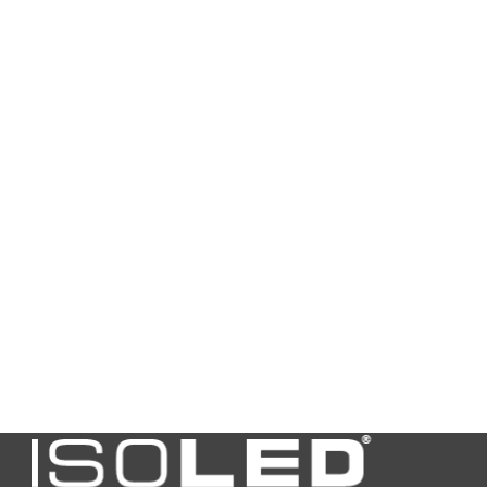
Tension
220 - 240 V AC
Classe de
IP20
protection
Température
-20°C - 45°C
ambiante
autorisée
Poids en
180
grammes
Longueur en mm
164,0
Largeur en mm
51,0
Hauteur en mm
17,0
Classe de
2
protection
Garantie en
5
années
Prix net
N