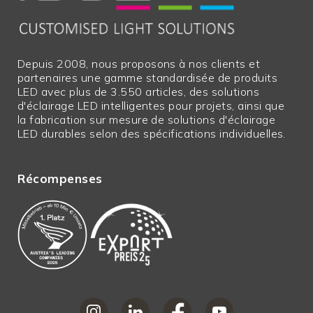
Les longueurs
N
excédentaires
Marchandises
N
Depuis 2008, nous proposons à nos clients et
encombrantes
partenaires une gamme standardisée de produits
LED avec plus de 3.550 articles, des solutions
Largeur en mm
51,00 mm
d'éclairage LED intelligentes pour projets, ainsi que
la fabrication sur mesure de solutions d'éclairage
LED durables selon des spécifications individuelles.
Récompenses