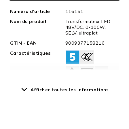
Plus
Numéro d'article
116151
d'information
Nom du produit
Transformateur LED
48V/DC, 0-100W,
SELV, ultraplat
GTIN - EAN
9009377158216
Caractéristiques
Afficher toutes les informations
Puissance
100 W
nominale