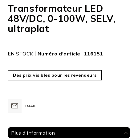
to
Transformateur LED
the
48V/DC, 0-100W, SELV,
beginning
of
ultraplat
the
images
gallery
EN STOCK
Numéro d'article
116151
Des prix visibles pour les revendeurs
EMAIL
Plus d'information