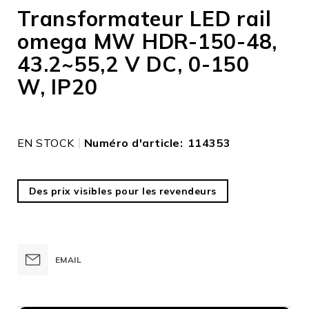
to
Transformateur LED rail
the
omega MW HDR-150-48,
beginning
of
43.2~55,2 V DC, 0-150
the
images
W, IP20
gallery
EN STOCK
Numéro d'article
114353
Des prix visibles pour les revendeurs
EMAIL