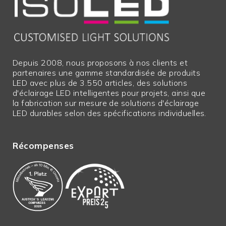
Garantie en
2
années
Prix net
Y
Les longueurs
N
excédentaires
Depuis 2008, nous proposons à nos clients et
partenaires une gamme standardisée de produits
Marchandises
N
LED avec plus de 3.550 articles, des solutions
encombrantes
d'éclairage LED intelligentes pour projets, ainsi que
la fabrication sur mesure de solutions d'éclairage
Largeur en mm
90,00 mm
LED durables selon des spécifications individuelles.
Récompenses