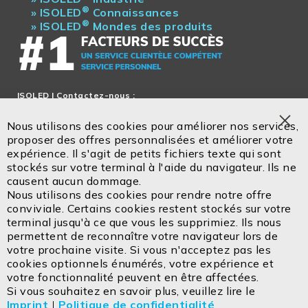
®
»
ISOLED
Connaissances
®
»
ISOLED
Mondes des produits
ISOLED
| Contactez-nous :
Service en français!
Nous utilisons des cookies pour améliorer nos services,
Tel.: + 33 5 47 52 88 28
Clo
proposer des offres personnalisées et améliorer votre
Coo
expérience. Il s'agit de petits fichiers texte qui sont
Bar
stockés sur votre terminal à l'aide du navigateur. Ils ne
Email:
office@isoled.fr
causent aucun dommage.
www.isoled.shop
Nous utilisons des cookies pour rendre notre offre
conviviale. Certains cookies restent stockés sur votre
ISOLED FIAI Handels GmbH
terminal jusqu'à ce que vous les supprimiez. Ils nous
Egerbach 48
permettent de reconnaître votre navigateur lors de
A-6334 SCHWOICH
votre prochaine visite. Si vous n'acceptez pas les
cookies optionnels énumérés, votre expérience et
votre fonctionnalité peuvent en être affectées.
Contactez
Mentions légales
Si vous souhaitez en savoir plus, veuillez lire le
Imprint
|
Politique de confidentialité