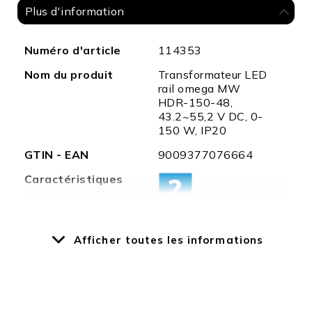
Plus d'information
Plus
Numéro d'article
114353
d'information
Nom du produit
Transformateur LED
rail omega MW
HDR-150-48,
43.2~55,2 V DC, 0-
150 W, IP20
GTIN - EAN
9009377076664
Caractéristiques
Particularités
Tension de sortie
Afficher toutes les informations
réglable
Puissance
150 W
nominale
Dimmable
Non