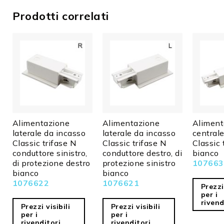
Peso in grammi
1920
Prodotti correlati
Lunghezza in mm
2000,0
Larghezza in mm
36,0
Altezza in mm
33,0
Garanzia in anni
2
Prezzo netto
N
lunghezze in
N
eccesso
Alimentazione
Alimentazione
Aliment
laterale da incasso
laterale da incasso
central
Merci ingombranti
Y
Classic trifase N
Classic trifase N
Classic 
conduttore sinistro,
conduttore destro, di
bianco
di protezione destro
protezione sinistro
107663
bianco
bianco
1076622
1076621
Prezzi 
per i
rivend
Prezzi visibili
Prezzi visibili
per i
per i
rivenditori
rivenditori