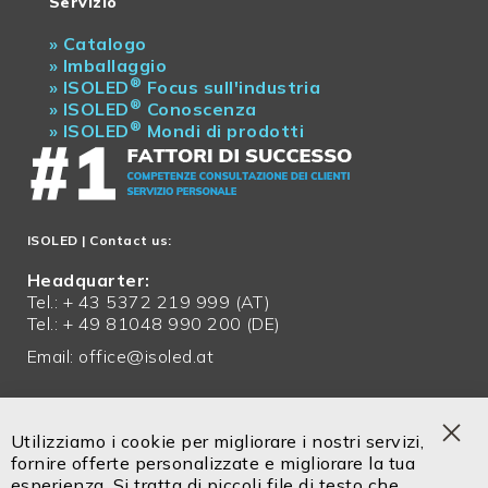
Servizio
»
Catalogo
»
Imballaggio
®
»
ISOLED
Focus sull'industria
®
»
ISOLED
Conoscenza
®
»
ISOLED
Mondi di prodotti
ISOLED
| Contact us:
Headquarter:
Tel.: + 43 5372 219 999 (AT)
Tel.: + 49 81048 990 200 (DE)
Email:
office@isoled.at
Servizio in italiano!
Tel. +39 0471 14302 00
Utilizziamo i cookie per migliorare i nostri servizi,
Cel. +39 334 9113 336
Clo
fornire offerte personalizzate e migliorare la tua
Coo
esperienza. Si tratta di piccoli file di testo che