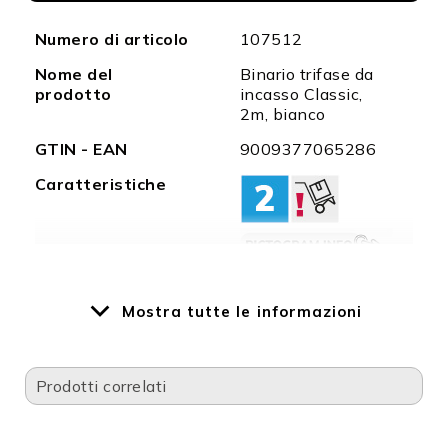
Maggiori
Numero di articolo
107512
informazioni
Nome del
Binario trifase da
prodotto
incasso Classic,
2m, bianco
GTIN - EAN
9009377065286
Caratteristiche
Classe di
IP20
protezione
Mostra tutte le informazioni
Materiale
Alluminio
dell'alloggiamento
Prodotti correlati
Colore
bianco
dell'alloggiamento