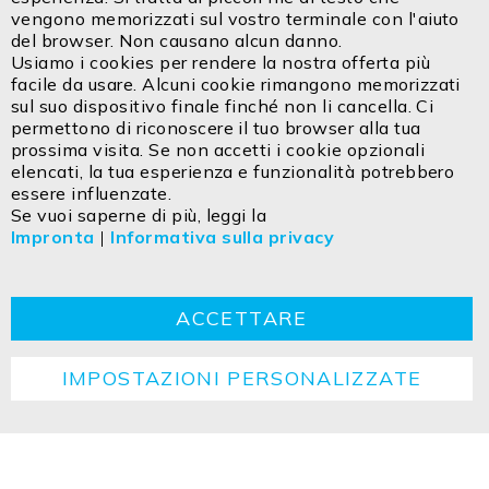
Bar
vengono memorizzati sul vostro terminale con l'aiuto
Email:
info@isoled.shop
del browser. Non causano alcun danno.
www.isoled.shop
Usiamo i cookies per rendere la nostra offerta più
facile da usare. Alcuni cookie rimangono memorizzati
FIAI Handels GmbH – ISOLED ITALIA
sul suo dispositivo finale finché non li cancella. Ci
Via Innsbruck 27/C
permettono di riconoscere il tuo browser alla tua
IT - 39100 Bolzano
prossima visita. Se non accetti i cookie opzionali
elencati, la tua esperienza e funzionalità potrebbero
essere influenzate.
Contatto
Impresa
Dichiarazione sulla privacy
Se vuoi saperne di più, leggi la
Impronta
|
Informativa sulla privacy
TCG
Cookie
Ritorno
Istruzioni per lo smaltimento
ACCETTARE
IMPOSTAZIONI PERSONALIZZATE
Copyright ©2026 ISOLED FIAI Handels GmbH All
rights reserved.