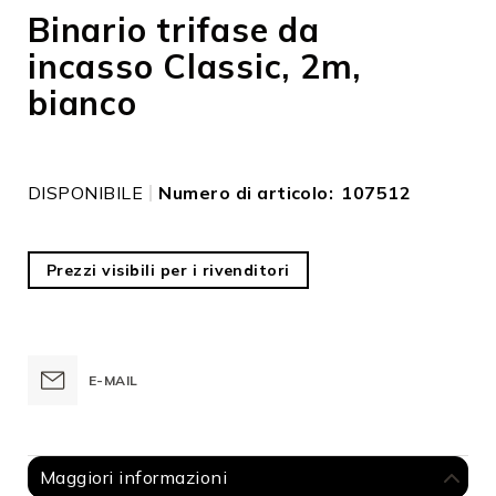
all'inizio
Binario trifase da
della
incasso Classic, 2m,
galleria
di
bianco
immagini
DISPONIBILE
Numero di articolo
107512
Prezzi visibili per i rivenditori
E-MAIL
Maggiori informazioni