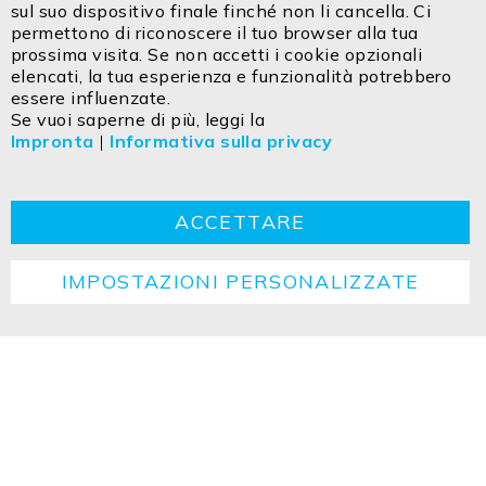
sul suo dispositivo finale finché non li cancella. Ci
Tel. +39 0471 14302 00
permettono di riconoscere il tuo browser alla tua
Cel. +39 334 9113 336
prossima visita. Se non accetti i cookie opzionali
elencati, la tua esperienza e funzionalità potrebbero
Email:
info@isoled.shop
essere influenzate.
www.isoled.shop
Se vuoi saperne di più, leggi la
Impronta
|
Informativa sulla privacy
FIAI Handels GmbH – ISOLED ITALIA
Via Innsbruck 27/C
IT - 39100 Bolzano
ACCETTARE
IMPOSTAZIONI PERSONALIZZATE
Contatto
Impresa
Dichiarazione sulla privacy
TCG
Cookie
Ritorno
Istruzioni per lo smaltimento
Copyright ©2026 ISOLED FIAI Handels GmbH All
rights reserved.