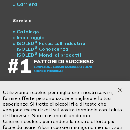
»
Carriera
Servizio
»
Catalogo
»
Imballaggio
®
»
ISOLED
Focus sull'industria
®
»
ISOLED
Conoscenza
®
»
ISOLED
Mondi di prodotti
ISOLED
| Contact us:
Utilizziamo i cookie per migliorare i nostri servizi,
Headquarter:
Clo
fornire offerte personalizzate e migliorare la tua
Tel.: + 43 5372 219 999 (AT)
Coo
esperienza. Si tratta di piccoli file di testo che
Bar
Tel.: + 49 81048 990 200 (DE)
vengono memorizzati sul vostro terminale con l'aiuto
Email:
office@isoled.at
del browser. Non causano alcun danno.
Usiamo i cookies per rendere la nostra offerta più
facile da usare. Alcuni cookie rimangono memorizzati
Servizio in italiano!