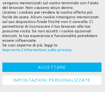
Bar
vengono memorizzati sul vostro terminale con l'aiuto
Email:
info@isoled.shop
del browser. Non causano alcun danno.
www.isoled.shop
Usiamo i cookies per rendere la nostra offerta più
facile da usare. Alcuni cookie rimangono memorizzati
FIAI Handels GmbH – ISOLED ITALIA
sul suo dispositivo finale finché non li cancella. Ci
Via Innsbruck 27/C
permettono di riconoscere il tuo browser alla tua
IT - 39100 Bolzano
prossima visita. Se non accetti i cookie opzionali
elencati, la tua esperienza e funzionalità potrebbero
essere influenzate.
Contatto
Impresa
Dichiarazione sulla privacy
Se vuoi saperne di più, leggi la
Impronta
|
Informativa sulla privacy
TCG
Cookie
Ritorno
Istruzioni per lo smaltimento
ACCETTARE
IMPOSTAZIONI PERSONALIZZATE
Copyright ©2026 ISOLED FIAI Handels GmbH All
rights reserved.