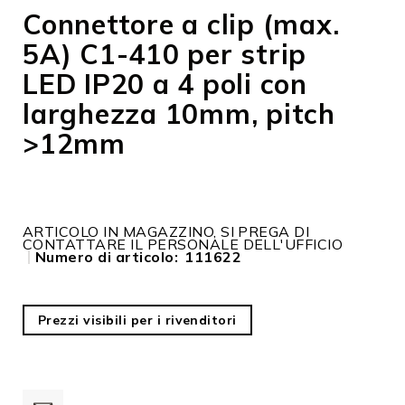
galleria
Connettore a clip (max.
di
5A) C1-410 per strip
immagini
LED IP20 a 4 poli con
larghezza 10mm, pitch
>12mm
ARTICOLO IN MAGAZZINO, SI PREGA DI
CONTATTARE IL PERSONALE DELL'UFFICIO
Numero di articolo
111622
Prezzi visibili per i rivenditori