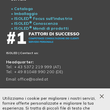
»
Catalogo
»
Imballaggio
®
»
ISOLED
Focus sull'industria
®
»
ISOLED
Conoscenza
®
»
ISOLED
Mondi di prodotti
ISOLED
| Contact us:
Headquarter:
Tel.: + 43 5372 219 999 (AT)
Tel.: + 49 81048 990 200 (DE)
Email:
office@isoled.at
Servizio in italiano!
Tel. +39 0471 14302 00
Utilizziamo i cookie per migliorare i nostri servizi,
Cel. +39 334 9113 336
Clo
fornire offerte personalizzate e migliorare la tua
Coo
esperienza. Si tratta di piccoli file di testo che