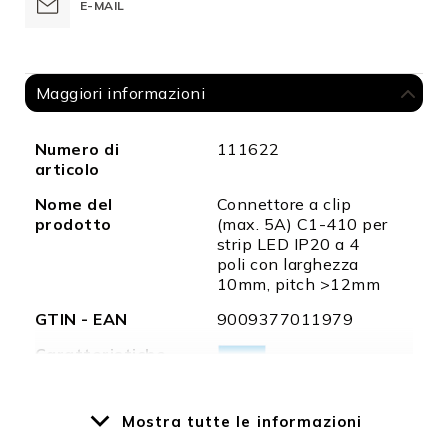
E-MAIL
Maggiori informazioni
Maggiori
Numero di
111622
informazioni
articolo
Nome del
Connettore a clip
prodotto
(max. 5A) C1-410 per
strip LED IP20 a 4
poli con larghezza
10mm, pitch >12mm
GTIN - EAN
9009377011979
Caratteristiche
Mostra tutte le informazioni