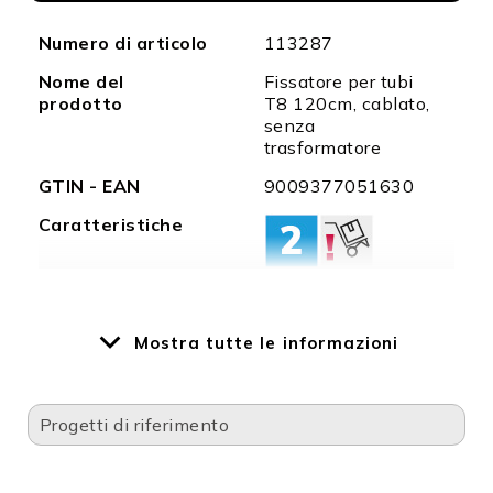
Maggiori
Numero di articolo
113287
informazioni
Nome del
Fissatore per tubi
prodotto
T8 120cm, cablato,
senza
trasformatore
GTIN - EAN
9009377051630
Caratteristiche
Caratteristiche
Istruzioni: - Il
Mostra tutte le informazioni
speciali
terminale di
collegamento
interno a 3 poli (L-
Progetti di riferimento
N-PE) è precablato
alle basi G13 ed è
quindi compatibile