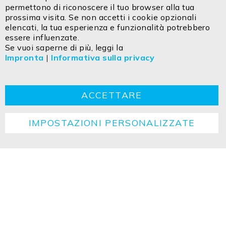
Via Innsbruck 27/C
permettono di riconoscere il tuo browser alla tua
IT - 39100 Bolzano
prossima visita. Se non accetti i cookie opzionali
elencati, la tua esperienza e funzionalità potrebbero
essere influenzate.
Contatto
Impresa
Dichiarazione sulla privacy
Se vuoi saperne di più, leggi la
Impronta
|
Informativa sulla privacy
TCG
Cookie
Ritorno
Istruzioni per lo smaltimento
ACCETTARE
IMPOSTAZIONI PERSONALIZZATE
Copyright ©2026 ISOLED FIAI Handels GmbH All
rights reserved.