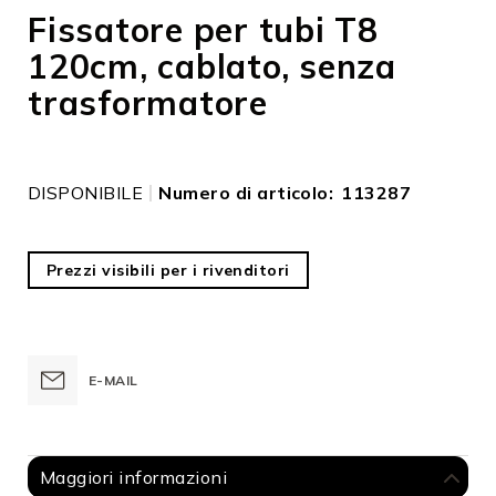
galleria
Fissatore per tubi T8
di
120cm, cablato, senza
immagini
trasformatore
DISPONIBILE
Numero di articolo
113287
Prezzi visibili per i rivenditori
E-MAIL
Maggiori informazioni