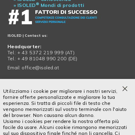
®
»
ISOLED
Mondi di prodotti
ISOLED
| Contact us:
Headquarter:
Tel.: + 43 5372 219 999 (AT)
Tel.: + 49 81048 990 200 (DE)
Email:
office@isoled.at
Servizio in italiano!
Tel. +39 0471 14302 00
Utilizziamo i cookie per migliorare i nostri servizi,
Cel. +39 334 9113 336
Clo
fornire offerte personalizzate e migliorare la tua
Coo
esperienza. Si tratta di piccoli file di testo che
Bar
vengono memorizzati sul vostro terminale con l'aiuto
Email:
info@isoled.shop
del browser. Non causano alcun danno.
www.isoled.shop
Usiamo i cookies per rendere la nostra offerta più
facile da usare. Alcuni cookie rimangono memorizzati
FIAI Handels GmbH – ISOLED ITALIA
sul suo dispositivo finale finché non li cancella. Ci