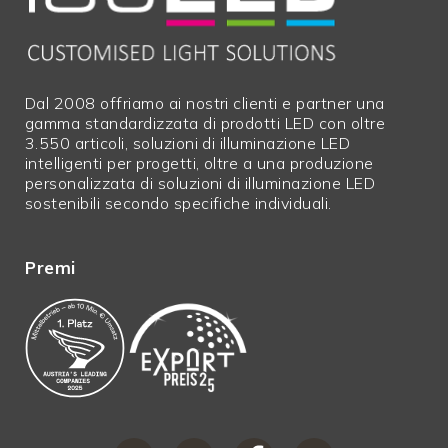
Lunghezza in mm
1235,0
Larghezza in mm
50,0
Altezza in mm
40,0
Dal 2008 offriamo ai nostri clienti e partner una
Garanzia in anni
2
gamma standardizzata di prodotti LED con oltre
Prezzo netto
N
3.550 articoli, soluzioni di illuminazione LED
intelligenti per progetti, oltre a una produzione
lunghezze in
N
personalizzata di soluzioni di illuminazione LED
eccesso
sostenibili secondo specifiche individuali.
Merci ingombranti
Y
Area esterna
No
Premi