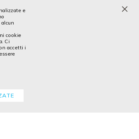
onalizzate e
Clos
no
Cook
 alcun
Bar
uni cookie
a. Ci
on accetti i
 essere
ZATE