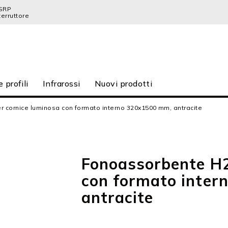
SRP
terruttore
e profili
Infrarossi
Nuovi prodotti
 cornice luminosa con formato interno 320x1500 mm, antracite
Fonoassorbente H2
con formato inte
antracite