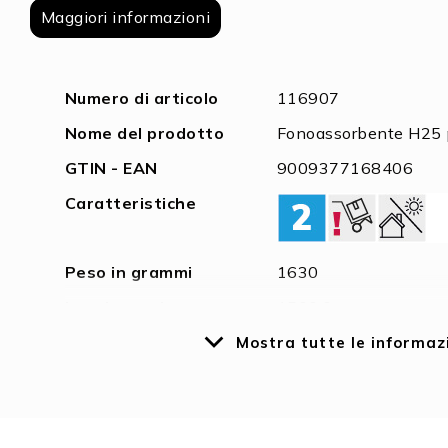
di
Maggiori informazioni
immagini
Maggiori
Numero di articolo
116907
informazioni
Nome del prodotto
Fonoassorbente H25 p
GTIN - EAN
9009377168406
Caratteristiche
Peso in grammi
1630
Lunghezza in mm
1500,0
Larghezza in mm
320,0
Mostra tutte le informaz
Altezza in mm
25,0
Garanzia in anni
2
Prezzo netto
N