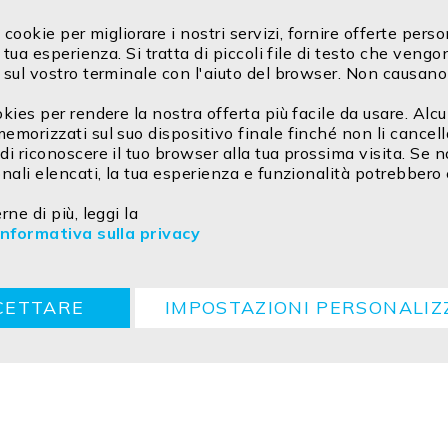
 cookie per migliorare i nostri servizi, fornire offerte pers
 tua esperienza. Si tratta di piccoli file di testo che vengo
sul vostro terminale con l'aiuto del browser. Non causano
kies per rendere la nostra offerta più facile da usare. Alc
morizzati sul suo dispositivo finale finché non li cancell
i riconoscere il tuo browser alla tua prossima visita. Se n
nali elencati, la tua esperienza e funzionalità potrebbero
ne di più, leggi la
Informativa sulla privacy
G
Cookie
Ritorno
Istruzioni per lo smaltimento
CETTARE
IMPOSTAZIONI PERSONALIZ
ved.