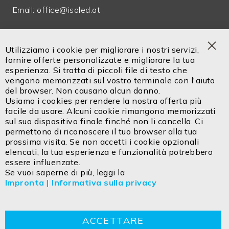
Email:
office@isoled.at
Servizio in italiano!
Tel. +39 0471 14302 00
Utilizziamo i cookie per migliorare i nostri servizi,
Cel. +39 334 9113 336
Clo
fornire offerte personalizzate e migliorare la tua
Coo
esperienza. Si tratta di piccoli file di testo che
Bar
vengono memorizzati sul vostro terminale con l'aiuto
Email:
info@isoled.shop
del browser. Non causano alcun danno.
www.isoled.shop
Usiamo i cookies per rendere la nostra offerta più
facile da usare. Alcuni cookie rimangono memorizzati
FIAI Handels GmbH – ISOLED ITALIA
sul suo dispositivo finale finché non li cancella. Ci
Via Innsbruck 27/C
permettono di riconoscere il tuo browser alla tua
IT - 39100 Bolzano
prossima visita. Se non accetti i cookie opzionali
elencati, la tua esperienza e funzionalità potrebbero
essere influenzate.
Contatto
Impresa
Dichiarazione sulla privacy
Se vuoi saperne di più, leggi la
Impronta
|
Informativa sulla privacy
TCG
Cookie
Ritorno
Istruzioni per lo smaltimento
ACCETTARE