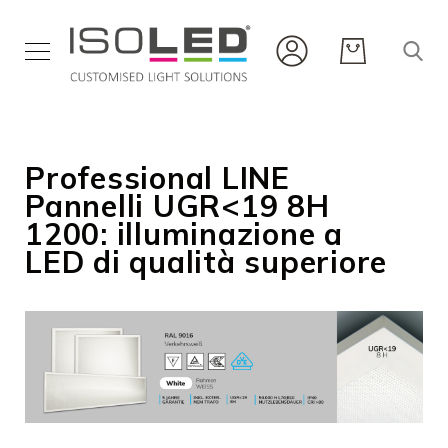
Illuminazione
indoor
Illuminazione
Professional LINE
outdoor
Pannelli UGR<19 8H
Strip
1200: illuminazione a
e
LED di qualità superiore
profili
Infrarossi
Nuovi
prodotti
Carriera
Servizio