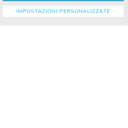
IMPOSTAZIONI PERSONALIZZATE
Copyright ©2026 ISOLED FIAI Handels GmbH All
rights reserved.