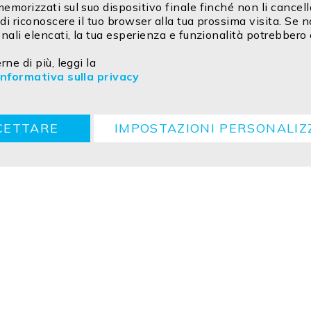
morizzati sul suo dispositivo finale finché non li cancell
i riconoscere il tuo browser alla tua prossima visita. Se n
nali elencati, la tua esperienza e funzionalità potrebbero
ne di più, leggi la
Informativa sulla privacy
G
Cookie
Ritorno
Istruzioni per lo smaltimento
CETTARE
IMPOSTAZIONI PERSONALIZ
ved.