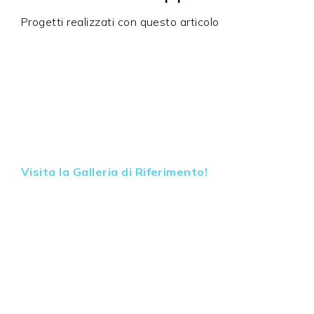
CRI Ra
85
Progetti realizzati con questo articolo
Angolo del fascio
120°
Dimmerabile
Si
Tipo di
PWM
dimmerazione
Specifiche di
Dimmerabile tramite PWM
oscuramento
dimmerabile
Classe di
IP66
Visita la Galleria di Riferimento!
protezione
Materiale
Silicone
dell'alloggiamento
Materiale di
Silikon
riempimento
Chip LED per
120,00
metro