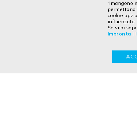
rimangono me
permettono d
cookie opzio
influenzate.
Se vuoi saper
Impronta
|
Contatto
Impresa
Dichiarazione sulla privacy
TC
AC
Copyright ©2026 ISOLED FIAI Handels GmbH All rights reser