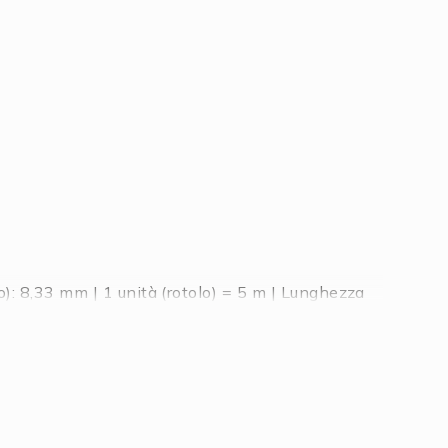
): 8,33 mm | 1 unità (rotolo) = 5 m | Lunghezza
one termica: 1% | Massa di raffreddamento
a superficie prima dell'applicazione! Non
ne su entrambi i lati