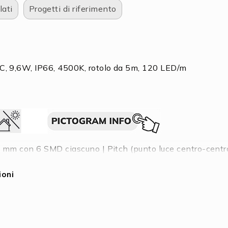
lati
Progetti di riferimento
C, 9,6W, IP66, 4500K, rotolo da 5m, 120 LED/m
 mm con 6 SMD ciascuno | Pitch (punto luce centro-centro
limentazione: 8 m | Tolleranza sulla lunghezza + espansi
 | Nastro adesivo 3M 300LSE incluso | Pulire e sgrassare l
ioni
to in silicone | Caratteristica speciale: cavo di connessio