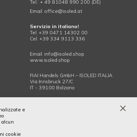
Tel.: + 49 81048 990 200 (DE)
Email:
office@isoled.at
Servizio in italiano!
Tel. +39 0471 14302 00
Cel. +39 334 9113 336
Email:
info@isoled.shop
www.isoled.shop
FIAI Handels GmbH – ISOLED ITALIA
Via Innsbruck 27/C
IT - 39100 Bolzano
onalizzate e
Clos
no
Cook
 alcun
Bar
uni cookie