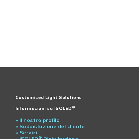
ig
Customised Light Solutions
®
Informazioni su ISOLED
»
Il nostro profilo
»
Soddisfazione del cliente
»
Servizi
®
»
ISOLED
Distribuzione