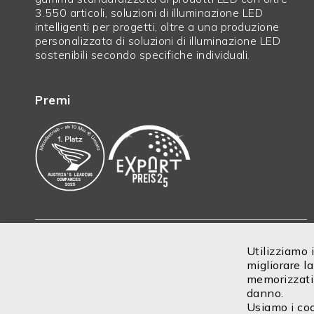
3.550 articoli, soluzioni di illuminazione LED
Altezza in mm
3,0
intelligenti per progetti, oltre a una produzione
personalizzata di soluzioni di illuminazione LED
Durata utile
38000
sostenibili secondo specifiche individuali.
L70|B10
Vita utile L70|B50
57000
Premi
Vita utile L80|B50
50000
in ore
Garanzia in anni
2
Prezzo netto
N
lunghezze in
N
eccesso
Merci ingombranti
N
Utilizziamo i
Iscriviti
Larghezza in mm
10,00 mm
migliorare la
memorizzati 
danno.
Usiamo i coo