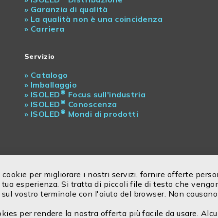
»
Garanzia di qualità
»
La qualità non è una coincidenza
»
Carriera
Servizio
»
Catalogo
»
Imballaggio
®
»
ISOLED
Focus sull'industria
®
»
ISOLED
Conoscenza
®
»
ISOLED
Mondi di prodotti
 cookie per migliorare i nostri servizi, fornire offerte pers
 tua esperienza. Si tratta di piccoli file di testo che vengo
sul vostro terminale con l'aiuto del browser. Non causano
kies per rendere la nostra offerta più facile da usare. Alc