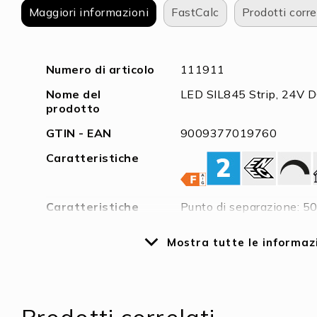
di
Maggiori informazioni
FastCalc
Prodotti corre
immagini
Maggiori
Numero di articolo
111911
informazioni
Nome del
LED SIL845 Strip, 24V D
prodotto
GTIN - EAN
9009377019760
Caratteristiche
Caratteristiche
Punto di separazione: 50
speciali
massima strip LED per a
richiesta minimo 45 gr/m
Mostra tutte le informaz
rimuovere! | Incapsulamen
Tensione
24 V DC
Potenza nominale
9,6 W/m