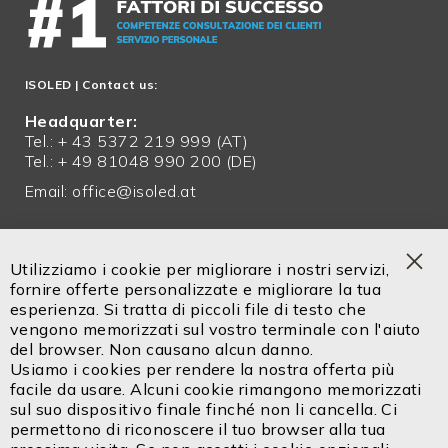
ISOLED
| Contact us:
Headquarter:
Tel.: + 43 5372 219 999 (AT)
Tel.: + 49 81048 990 200 (DE)
Email:
office@isoled.at
Servizio in italiano!
Tel. +39 0471 14302 00
Utilizziamo i cookie per migliorare i nostri servizi,
Cel. +39 334 9113 336
Clo
fornire offerte personalizzate e migliorare la tua
Coo
esperienza. Si tratta di piccoli file di testo che
Bar
vengono memorizzati sul vostro terminale con l'aiuto
Email:
info@isoled.shop
del browser. Non causano alcun danno.
www.isoled.shop
Usiamo i cookies per rendere la nostra offerta più
facile da usare. Alcuni cookie rimangono memorizzati
FIAI Handels GmbH – ISOLED ITALIA
sul suo dispositivo finale finché non li cancella. Ci
Via Innsbruck 27/C
permettono di riconoscere il tuo browser alla tua
IT - 39100 Bolzano