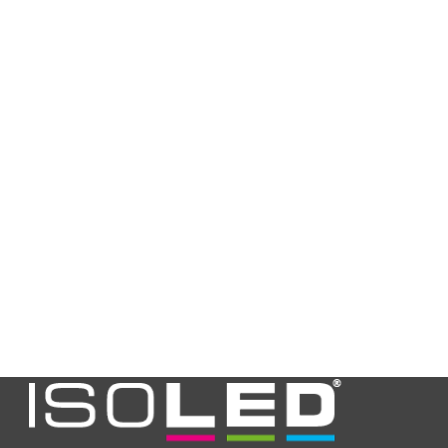
ambiente min.
in °C
temperatura
40
ambiente max.
in °C
CRI Ra
82
Angolo del
30°
fascio
Tipo di angolo
fisso
del fascio
Dimmerabile
No
Specifiche di
Non dimmerabile, la
oscuramento
quota di sfarfallio
dipende dal
trasformatore
utilizzato,
raccomandazione:
utilizzare un