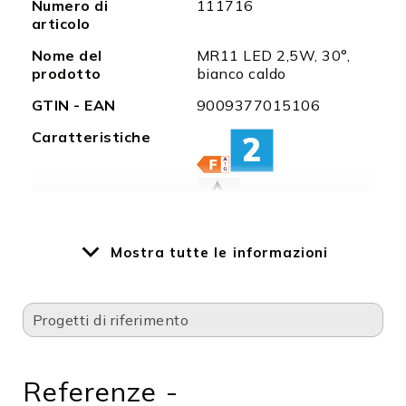
Numero di
111716
informazioni
articolo
Nome del
MR11 LED 2,5W, 30°,
prodotto
bianco caldo
GTIN - EAN
9009377015106
Caratteristiche
Mostra tutte le informazioni
Caratteristiche
Come per tutte le
speciali
lampade a LED, ci
Progetti di riferimento
deve essere
sufficiente
circolazione dell'aria
per mantenere le
Referenze -
temperature