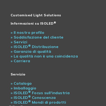
Garanzia in
2
anni
Prezzo netto
N
Customised Light Solutions
®
lunghezze in
N
Informazioni su ISOLED
eccesso
»
Il nostro profilo
Merci
N
»
Soddisfazione del cliente
ingombranti
»
Servizi
®
»
ISOLED
Distribuzione
»
Garanzia di qualità
»
La qualità non è una coincidenza
»
Carriera
Servizio
»
Catalogo
»
Imballaggio
®
»
ISOLED
Focus sull'industria
®
»
ISOLED
Conoscenza
®
»
ISOLED
Mondi di prodotti