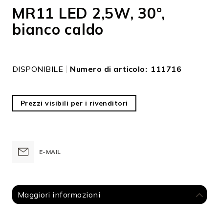
all'inizio
MR11 LED 2,5W, 30°,
della
bianco caldo
galleria
di
immagini
DISPONIBILE
Numero di articolo
111716
Prezzi visibili per i rivenditori
E-MAIL
Maggiori informazioni
Maggiori