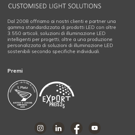
trasformatore di
tensione DC per il
funzionamento
Dal 2008 offriamo ai nostri clienti e partner una
Tipo di LED
3xHSMD
gamma standardizzata di prodotti LED con oltre
3.550 articoli, soluzioni di illuminazione LED
Classe di
IP20
intelligenti per progetti, oltre a una produzione
protezione
personalizzata di soluzioni di illuminazione LED
Peso in grammi
14
sostenibili secondo specifiche individuali.
Lunghezza in
36,6
mm
Premi
Diametro in mm
34,00 mm
Durata utile
38000
L70|B10
Vita utile
57000
L70|B50
Vita utile
50000
L80|B50 in ore