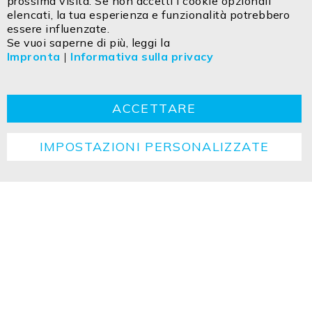
prossima visita. Se non accetti i cookie opzionali
elencati, la tua esperienza e funzionalità potrebbero
essere influenzate.
Contatto
Impresa
Dichiarazione sulla privacy
Se vuoi saperne di più, leggi la
Impronta
|
Informativa sulla privacy
TCG
Cookie
Ritorno
Istruzioni per lo smaltimento
ACCETTARE
IMPOSTAZIONI PERSONALIZZATE
Copyright ©2026 ISOLED FIAI Handels GmbH All
rights reserved.