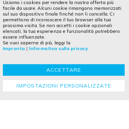
Usiamo i cookies per rendere la nostra offerta più
facile da usare. Alcuni cookie rimangono memorizzati
FIAI Handels GmbH – ISOLED ITALIA
sul suo dispositivo finale finché non li cancella. Ci
Via Innsbruck 27/C
permettono di riconoscere il tuo browser alla tua
IT - 39100 Bolzano
prossima visita. Se non accetti i cookie opzionali
elencati, la tua esperienza e funzionalità potrebbero
essere influenzate.
Contatto
Impresa
Dichiarazione sulla privacy
Se vuoi saperne di più, leggi la
Impronta
|
Informativa sulla privacy
TCG
Cookie
Ritorno
Istruzioni per lo smaltimento
ACCETTARE
IMPOSTAZIONI PERSONALIZZATE
Copyright ©2026 ISOLED FIAI Handels GmbH All
rights reserved.