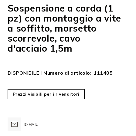
all'inizio
Sospensione a corda (1
della
pz) con montaggio a vite
galleria
di
a soffitto, morsetto
immagini
scorrevole, cavo
d'acciaio 1,5m
DISPONIBILE
Numero di articolo
111405
Prezzi visibili per i rivenditori
E-MAIL