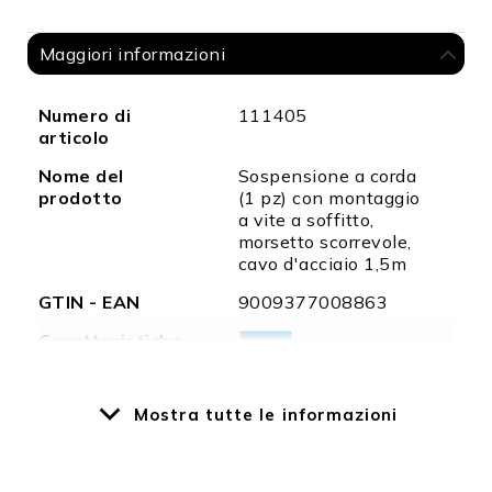
Maggiori informazioni
Maggiori
Numero di
111405
informazioni
articolo
Nome del
Sospensione a corda
prodotto
(1 pz) con montaggio
a vite a soffitto,
morsetto scorrevole,
cavo d'acciaio 1,5m
GTIN - EAN
9009377008863
Caratteristiche
Mostra tutte le informazioni
Caratteristiche
Tettuccio a soffitto
speciali
cromato con fune