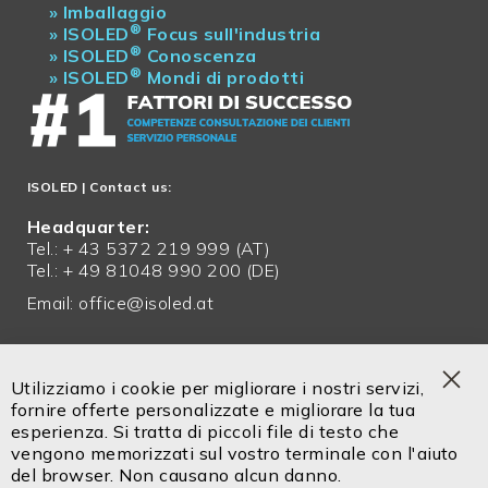
»
Imballaggio
®
»
ISOLED
Focus sull'industria
®
»
ISOLED
Conoscenza
®
»
ISOLED
Mondi di prodotti
ISOLED
| Contact us:
Headquarter:
Tel.: + 43 5372 219 999 (AT)
Tel.: + 49 81048 990 200 (DE)
Email:
office@isoled.at
Servizio in italiano!
Tel. +39 0471 14302 00
Utilizziamo i cookie per migliorare i nostri servizi,
Cel. +39 334 9113 336
Clo
fornire offerte personalizzate e migliorare la tua
Coo
esperienza. Si tratta di piccoli file di testo che
Bar
vengono memorizzati sul vostro terminale con l'aiuto
Email:
info@isoled.shop
del browser. Non causano alcun danno.
www.isoled.shop