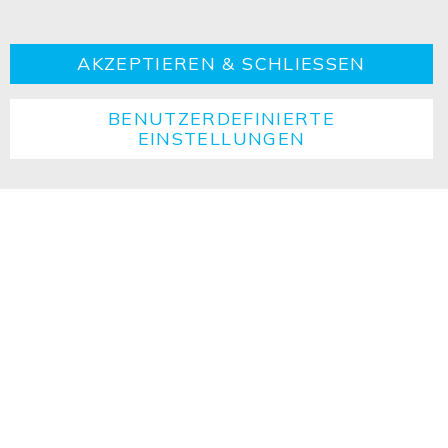
Kontakt
Impressum
Datenschutzerklärung
AGBs
Cookie
Retouren
Entsorgungshinweise
AKZEPTIEREN & SCHLIESSEN
BENUTZERDEFINIERTE
EINSTELLUNGEN
Copyright ©2026 ISOLED FIAI Handels GmbH All
rights reserved.