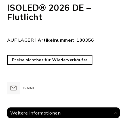
Bildergalerie
ISOLED® 2026 DE –
springen
Flutlicht
AUF LAGER
Artikelnummer
100356
Preise sichtbar für Wiederverkäufer
E-MAIL
Weitere Informationen
Weitere