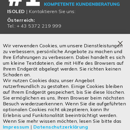
ISOLED
| Kontaktieren Sie uns:
Österreich:
Tel.: + 43 5372 219 999
Email:
office@isoled.at
Wir verwenden Cookies, um unsere Dienstleistungen
Clo
zu verbessern, persönliche Angebote zu machen und
Deutschland:
Coo
Ihre Erfahrungen zu verbessern. Dabei handelt es sich
Bar
Tel.: + 49 810 48 999 200
um kleine Textdateien, die mit Hilfe des Browsers auf
Ihrem Endgerät abgelegt werden. Sie richten keinen
Email:
office@isoled.de
Schaden an.
Wir nutzen Cookies dazu, unser Angebot
Email:
info@isoled.shop
nutzerfreundlich zu gestalten. Einige Cookies bleiben
www.isoled.shop
auf Ihrem Endgerät gespeichert, bis Sie diese löschen.
Sie ermöglichen es uns, Ihren Browser beim nächsten
Besuch wiederzuerkennen. Wenn Sie die aufgeführten
ISOLED FIAI Handels GmbH
optionalen Cookies nicht akzeptieren, kann Ihr
Egerbach 48
Erlebnis und Funkitonalität beeinträchtigt werden.
A-6334 SCHWOICH
Wenn Sie mehr wissen möchten, lesen Sie bitte das
Impressum
|
Datenschutzerklärung