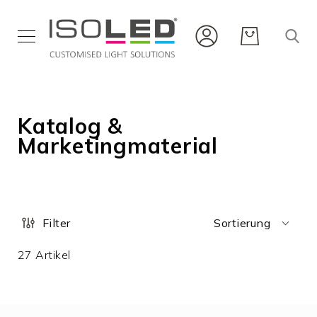
Innenbeleuchtung
Außenbeleuchtung
Katalog &
Flexbänder
und
Marketingmaterial
Profile
Infrarot
Neuheiten
Karriere
Filter
Sortierung
Service
27
Artikel