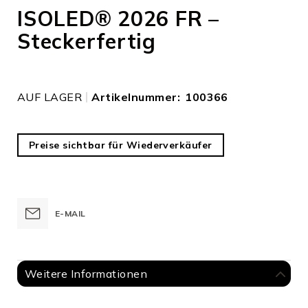
Bildergalerie
ISOLED® 2026 FR –
springen
Steckerfertig
AUF LAGER
Artikelnummer
100366
Preise sichtbar für Wiederverkäufer
E-MAIL
Weitere Informationen
Weitere