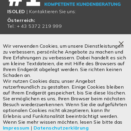
ISOLED
| Kontaktieren Sie uns:
Österreich:
Tel.: + 43 5372 219 999
Email:
office@isoled.at
Wir verwenden Cookies, um unsere Dienstleistungen
Clo
zu verbessern, persönliche Angebote zu machen und
Deutschland:
Coo
Ihre Erfahrungen zu verbessern. Dabei handelt es sich
Bar
Tel.: + 49 810 48 999 200
um kleine Textdateien, die mit Hilfe des Browsers auf
Ihrem Endgerät abgelegt werden. Sie richten keinen
Email:
office@isoled.de
Schaden an.
Wir nutzen Cookies dazu, unser Angebot
Email:
info@isoled.shop
nutzerfreundlich zu gestalten. Einige Cookies bleiben
www.isoled.shop
auf Ihrem Endgerät gespeichert, bis Sie diese löschen.
Sie ermöglichen es uns, Ihren Browser beim nächsten
Besuch wiederzuerkennen. Wenn Sie die aufgeführten
ISOLED FIAI Handels GmbH
optionalen Cookies nicht akzeptieren, kann Ihr
Egerbach 48
Erlebnis und Funkitonalität beeinträchtigt werden.
A-6334 SCHWOICH
Wenn Sie mehr wissen möchten, lesen Sie bitte das
Impressum
|
Datenschutzerklärung