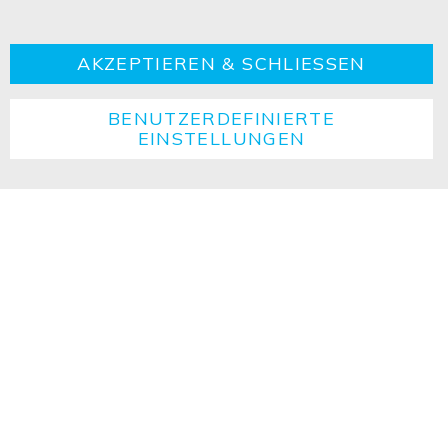
Kontakt
Impressum
Datenschutzerklärung
AGBs
Cookie
Retouren
Entsorgungshinweise
AKZEPTIEREN & SCHLIESSEN
BENUTZERDEFINIERTE
EINSTELLUNGEN
Copyright ©2026 ISOLED FIAI Handels GmbH All
rights reserved.