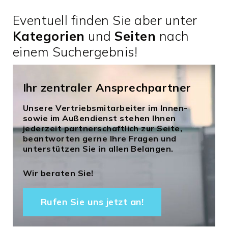
Eventuell finden Sie aber unter
Kategorien
und
Seiten
nach
einem Suchergebnis!
Ihr zentraler Ansprechpartner
Unsere Vertriebsmitarbeiter im Innen-
sowie im Außendienst stehen Ihnen
jederzeit partnerschaftlich zur Seite,
beantworten gerne Ihre Fragen und
unterstützen Sie in allen Belangen.
Wir beraten Sie!
Rufen Sie uns jetzt an!