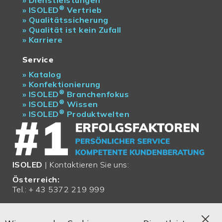
®
»
ISOLED
Vertrieb
»
Qualitätssicherung
»
Qualität ist kein Zufall
»
Karriere
Service
»
Katalog
»
Konfektionierung
®
»
ISOLED
Branchenfokus
®
»
ISOLED
Wissen
®
»
ISOLED
Produktwelten
ISOLED
| Kontaktieren Sie uns:
Österreich:
Tel.: + 43 5372 219 999
Email:
office@isoled.at