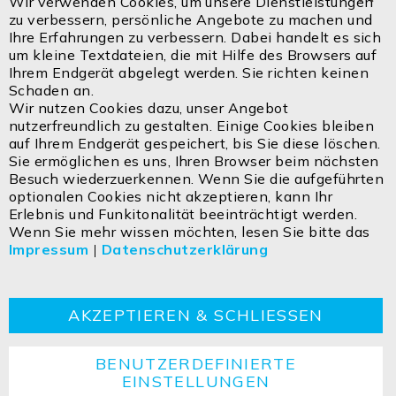
Wir verwenden Cookies, um unsere Dienstleistungen
Clo
zu verbessern, persönliche Angebote zu machen und
Deutschland:
Coo
Ihre Erfahrungen zu verbessern. Dabei handelt es sich
Bar
Tel.: + 49 810 48 999 200
um kleine Textdateien, die mit Hilfe des Browsers auf
Ihrem Endgerät abgelegt werden. Sie richten keinen
Email:
office@isoled.de
Schaden an.
Wir nutzen Cookies dazu, unser Angebot
Email:
info@isoled.shop
nutzerfreundlich zu gestalten. Einige Cookies bleiben
www.isoled.shop
auf Ihrem Endgerät gespeichert, bis Sie diese löschen.
Sie ermöglichen es uns, Ihren Browser beim nächsten
Besuch wiederzuerkennen. Wenn Sie die aufgeführten
ISOLED FIAI Handels GmbH
optionalen Cookies nicht akzeptieren, kann Ihr
Egerbach 48
Erlebnis und Funkitonalität beeinträchtigt werden.
A-6334 SCHWOICH
Wenn Sie mehr wissen möchten, lesen Sie bitte das
Impressum
|
Datenschutzerklärung
Kontakt
Impressum
Datenschutzerklärung
AGBs
Cookie
Retouren
Entsorgungshinweise
AKZEPTIEREN & SCHLIESSEN
BENUTZERDEFINIERTE
EINSTELLUNGEN
Copyright ©2026 ISOLED FIAI Handels GmbH All