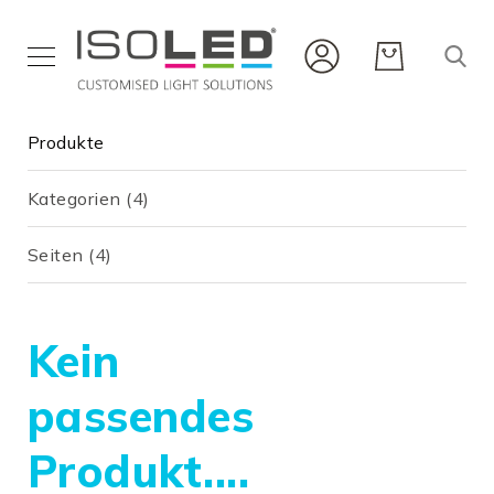
Innenbeleuchtung
Produkte
Außenbeleuchtung
Flexbänder
Kategorien
(4)
und
Profile
Seiten
(4)
Infrarot
Neuheiten
Karriere
Kein
Service
passendes
Produkt....